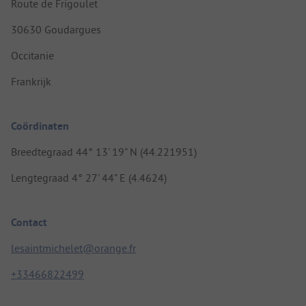
Route de Frigoulet
30630 Goudargues
Occitanie
Frankrijk
Coördinaten
Breedtegraad 44° 13' 19" N (44.221951)
Lengtegraad 4° 27' 44" E (4.4624)
Contact
lesaintmichelet@orange.fr
+33466822499