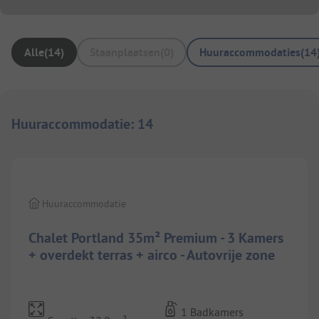
Alle
(
14
)
Staanplaatsen
(
0
)
Huuraccommodaties
(
14
Huuraccommodatie
:
14
1/
9
Huuraccommodatie
Chalet Portland 35m² Premium - 3 Kamers
+ overdekt terras + airco - Autovrije zone
1 Badkamers