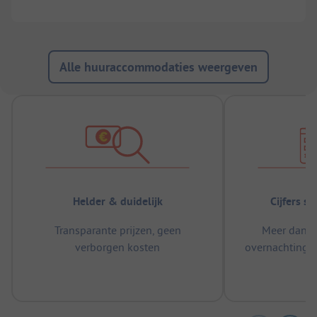
Alle huuraccommodaties weergeven
Helder & duidelijk
Cijfers s
Transparante prijzen, geen
Meer dan 5
verborgen kosten
overnachtingen
m