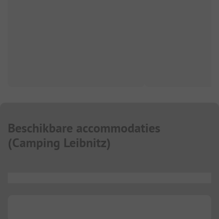
Beschikbare accommodaties
(
Camping Leibnitz
)
...
...