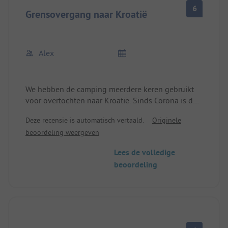
6
Grensovergang naar Kroatië
Alex
We hebben de camping meerdere keren gebruikt
voor overtochten naar Kroatië. Sinds Corona is de
weide niet meer geopend, waardoor je in het
Deze recensie is automatisch vertaald.
Originele
hoogseizoen voor gesloten hekken staat. Erg
beoordeling weergeven
jammer. We moesten overnachten op een
parkeerplaats. Ik hoop dat hier snel een einde aan
Lees de volledige
komt. Als je te gast bent op de camping is het
beoordeling
buitenzwembad inbegrepen.
Sanitair ok