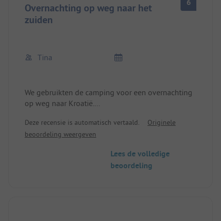
6
Overnachting op weg naar het
zuiden
Tina
We gebruikten de camping voor een overnachting
op weg naar Kroatië.
De camping is eenvoudig, onder bomen. Prima
Deze recensie is automatisch vertaald.
Originele
voor één nacht.
beoordeling weergeven
Het sanitairgebouw is eenvoudig, maar voldoende
voor een douche.
Lees de volledige
Er is veel kalkaanslag in de douches.
beoordeling
Bij aankomst rijd je naar binnen, zoekt een
kampeerplaats en checkt in tussen 18 en 20 uur.
s Ochtends komt er om 7.30 uur een
bakkerswagen aan die toetert.
Vlakbij (ongeveer 300 m) is een bioscoop met bar