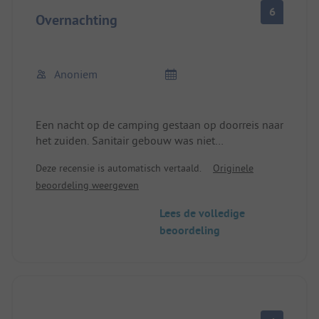
Overdag rumoerig vanwege de pretparken in de
6
directe omgeving, maar 's nachts rustig.
Overnachting
Broodjesservice 's ochtends door bakkerswagen,
toetert 's ochtends bij aankomst op de camping.
Anoniem
Een nacht op de camping gestaan op doorreis naar
het zuiden. Sanitair gebouw was niet
verwarmd.maar wel schoon.De bewegingsmelders
Deze recensie is automatisch vertaald.
Originele
zitten alleen in de gang tussen de douches en het
beoordeling weergeven
licht gaat veel te snel uit. De helft van de
douchetijd sta je in het donker. Helaas is er geen
Lees de volledige
restaurant.
beoordeling