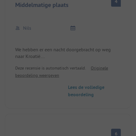
4
Middelmatige plaats
Nils
We hebben er een nacht doorgebracht op weg
naar Kroatië.
De camping is goed, maar de sanitaire
Deze recensie is automatisch vertaald.
Originele
voorzieningen niet.
beoordeling weergeven
De douches en toiletten worden gedeeld met het
zwembad en worden druk gebruikt.
Lees de volledige
Dat zegt genoeg.
beoordeling
Prima als doorreiscamping, maar zonder douches
etc.
6