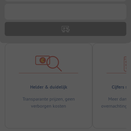
...
Helder & duidelijk
Cijfers s
Transparante prijzen, geen
Meer dan 5
verborgen kosten
overnachtingen
m