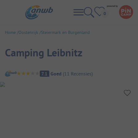
Home
Oostenrijk
Steiermark en Burgenland
Camping Leibnitz
Camping overzicht
7.1
Goed
(
11
Recensies
)