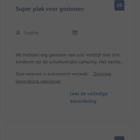
en restaurant/pizzeria.
10
Je kunt er goed eten.
Super plek voor gezinnen
Sophie
We hebben erg genoten van ons verblijf met drie
kinderen op de schaduwrijke camping. Het sanitair
is eenvoudig maar schoon. We vonden vooral het
Deze recensie is automatisch vertaald.
Originele
recreatiebad op de camping erg leuk!
beoordeling weergeven
Lees de volledige
beoordeling