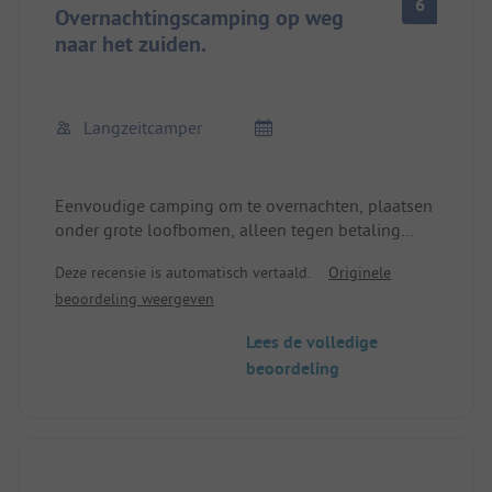
6
Overnachtingscamping op weg
naar het zuiden.
Langzeitcamper
Eenvoudige camping om te overnachten, plaatsen
onder grote loofbomen, alleen tegen betaling
elektriciteitsaansluitingen bij de plaatsen.
Deze recensie is automatisch vertaald.
Originele
De receptie is tevens de kassa van het zwembad.
beoordeling weergeven
De stad Leibnitz is te voet bereikbaar (ca. 1 km),
waar restaurants en snackbars zijn.
Lees de volledige
Helaas zijn de sanitaire voorzieningen erg
beoordeling
eenvoudig en worden ze gebruikt door gebruikers
van het buitenzwembad, dus de netheid laat te
wensen over.
Toegang tot het grote openluchtzwembad is
inbegrepen in de prijs van de overnachting.