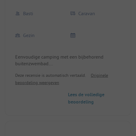
Basti
Caravan
Gezin
Eenvoudige camping met een bijbehorend
buitenzwembad.
Alles is schoon en goed onderhouden, de sanitaire
Deze recensie is automatisch vertaald.
Originele
voorzieningen worden ook door de badgasten
beoordeling weergeven
gebruikt, daarom is het erg eenvoudig gehouden.
We hebben hier een nacht doorgebracht op weg
Lees de volledige
naar het zuiden.
beoordeling
Bij de volgende keer zullen we twee nachten
blijven.