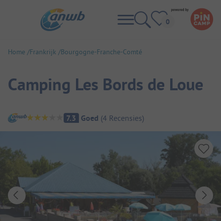
Home
Frankrijk
Bourgogne-Franche-Comté
Camping Les Bords de Loue
Camping overzicht
7.3
Goed
(
4
Recensies
)