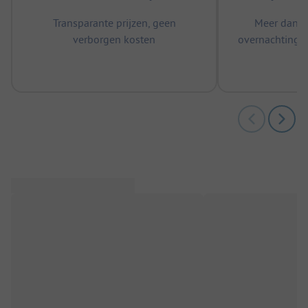
Transparante prijzen, geen
Meer dan 5
verborgen kosten
overnachtingen
m