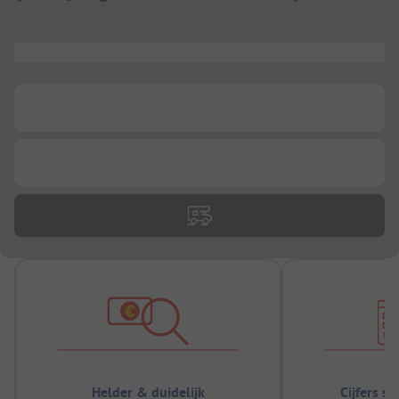
...
...
...
Helder & duidelijk
Cijfers s