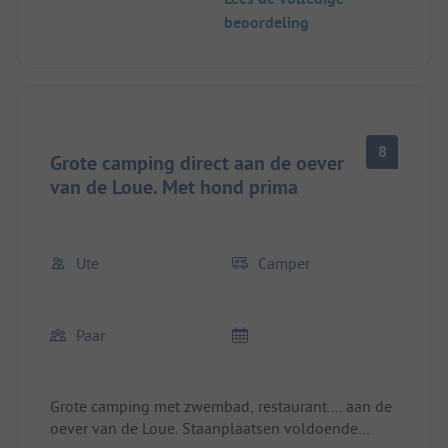
nacht als tussenstop vanuit het zuiden. We komen
beoordeling
zeker terug, misschien ook voor een langere
periode.
8
Grote camping direct aan de oever
van de Loue. Met hond prima
Ute
Camper
Paar
Grote camping met zwembad, restaurant.... aan de
oever van de Loue. Staanplaatsen voldoende