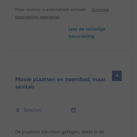
Snackbar met redelijke prijzen.
Deze recensie is automatisch vertaald.
Originele
Het sanitair wordt regelmatig schoongemaakt en
beoordeling weergeven
is schoon.
Super prijs/prestatie verhouding
Lees de volledige
beoordeling
4
Mooie plaatsen en zwembad, maar
sanitair
Törtchen
De plaatsen zijn mooi gelegen, deels in de