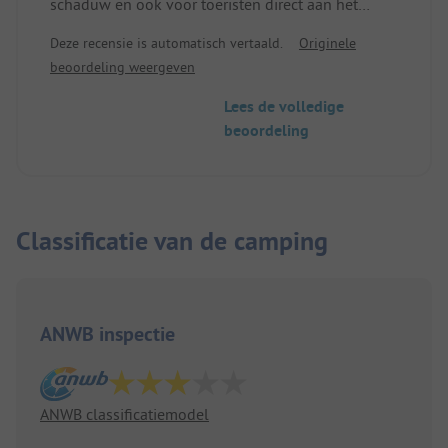
schaduw en ook voor toeristen direct aan het
riviertje le Loue. Het sanitair is niet meer van deze
Deze recensie is automatisch vertaald.
Originele
tijd (toiletpapier van een rol voor de toiletten,
beoordeling weergeven
grootte van de toiletten, douches en
wasgelegenheid, schoonmaak eerder
Lees de volledige
achteruitgang omdat alleen alles onder water....
beoordeling
wordt gezet). Voor één nacht altijd, want ook meer
ruimte dan in Dole. Werd aangeraden door de
camping in Dole omdat die vol was.
Classificatie van de camping
ANWB inspectie
ANWB classificatiemodel