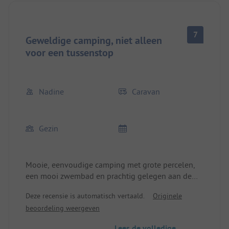
7
Geweldige camping, niet alleen
voor een tussenstop
Nadine
Caravan
Gezin
Mooie, eenvoudige camping met grote percelen,
een mooi zwembad en prachtig gelegen aan de
rivier. De sanitaire voorzieningen zijn eenvoudig
Deze recensie is automatisch vertaald.
Originele
maar functioneel. Geweldig snackbar en
beoordeling weergeven
vriendelijk personeel! Ongeveer 10 km van Dole;
zeer goed bereikbaar. We waren hier voor een
Lees de volledige