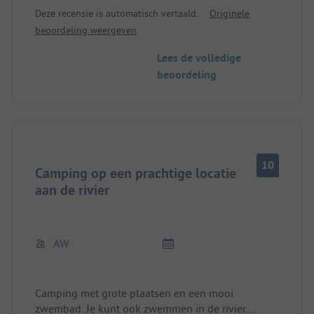
groot, we waren begin september met onze twee
Deze recensie is automatisch vertaald.
Originele
honden op doorreis voor een nacht daar. Sanitair
beoordeling weergeven
eenvoudig maar schoon.
Lees de volledige
beoordeling
10
Camping op een prachtige locatie
aan de rivier
AW
Camping met grote plaatsen en een mooi
zwembad. Je kunt ook zwemmen in de rivier.