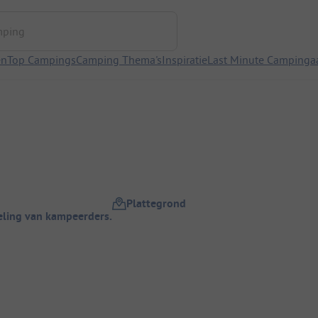
ng
en
Top Campings
Camping Thema's
Inspiratie
Last Minute Campinga
Plattegrond
ling van kampeerders.