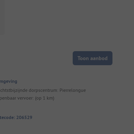
Toon aanbod
mgeving
ichtstbijzijnde dorpscentrum: Pierrelongue
penbaar vervoer: (op 1 km)
itecode: 206529