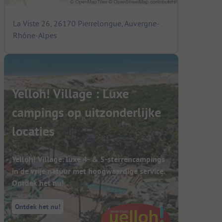
La Viste 26, 26170 Pierrelongue, Auvergne-
Rhône-Alpes
Yelloh! Village : Luxe
campings op uitzonderlijke
locaties
Yelloh! Village: luxe 4- & 5-sterrencampings
in de vrije natuur met hoogwaardige service.
Ontdek het nu!
Ontdek het nu!