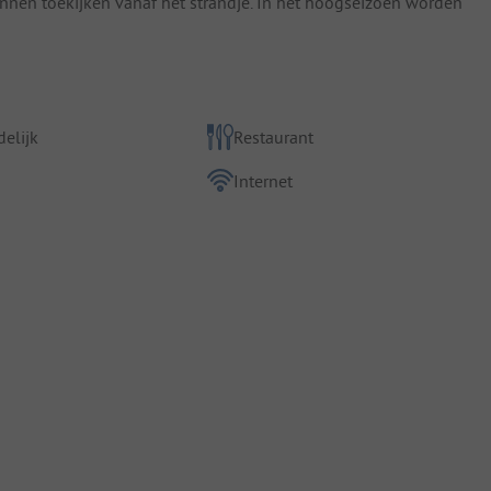
kunnen toekijken vanaf het strandje. In het hoogseizoen worden
elijk
Restaurant
Internet