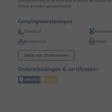
broodjesservice. In de rivier kun je spelen en ouders 
thema-avonden georganiseerd.
Campingvoorzieningen
Zwembad
Kindvriend
Broodservice
Winkel
Bekijk alle 10 kenmerken
Onderscheidingen & certificaten