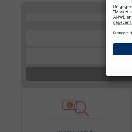
...
...
...