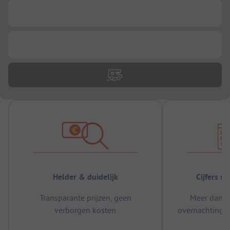
...
...
Helder & duidelijk
Cijfers s
Transparante prijzen, geen
Meer dan 5
verborgen kosten
overnachtingen
m