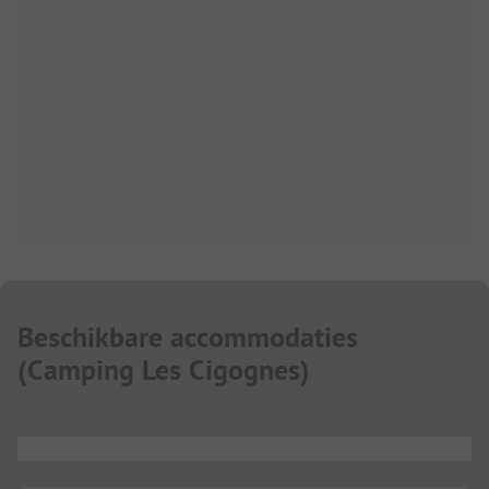
Beschikbare accommodaties
(
Camping Les Cigognes
)
...