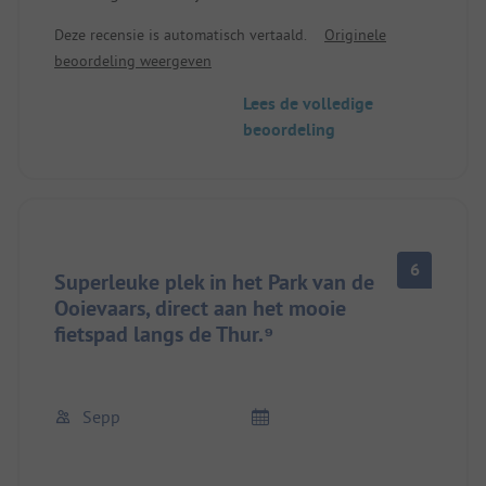
De toegang is geweldig, maar lange caravans
Deze recensie is automatisch vertaald.
Originele
moeten oppassen bij de slagboom. En overal
beoordeling weergeven
ooievaars:-)
Lees de volledige
beoordeling
6
Superleuke plek in het Park van de
Ooievaars, direct aan het mooie
fietspad langs de Thur.⁹
Sepp