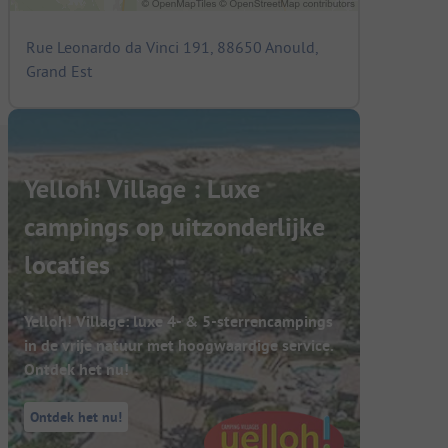
Rue Leonardo da Vinci 191, 88650 Anould,
Grand Est
Yelloh! Village : Luxe
campings op uitzonderlijke
locaties
Yelloh! Village: luxe 4- & 5-sterrencampings
in de vrije natuur met hoogwaardige service.
Ontdek het nu!
Ontdek het nu!