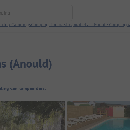
ng
en
Top Campings
Camping Thema's
Inspiratie
Last Minute Campinga
s (Anould)
ling van kampeerders.