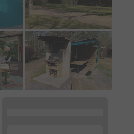
...
...