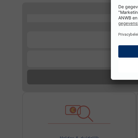
...
...
...