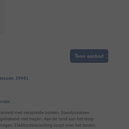
Toon aanbod
itecode: 59981
errein
rasveld met verspreide bomen. Standplaatsen
fgebakend met hagen. Aan de rand van het dorp
legen. Elektriciteitsleiding loopt over het terrein.