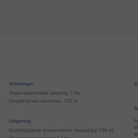
Afmetingen
S
Totale oppervlakte camping: 1 ha
Hoogte boven zeeniveau: 530 m
T
G
Omgeving
a
Dichtstbijzijnde dorpscentrum: Anould (op 700 m)
ge
Openbaar vervoer: (op 1 km)