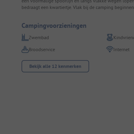
een voormalige spoorlijn en langs vlakke wegen lopen f
bedraagt een kwartiertje. Vlak bij de camping beginnen
Campingvoorzieningen
Zwembad
Kindvriend
Broodservice
Internet
Bekijk alle 12 kenmerken