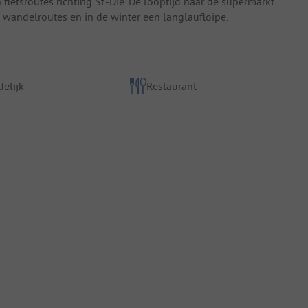
ietsroutes richting St.-Dié. De looptijd naar de supermarkt
 wandelroutes en in de winter een langlaufloipe.
elijk
Restaurant