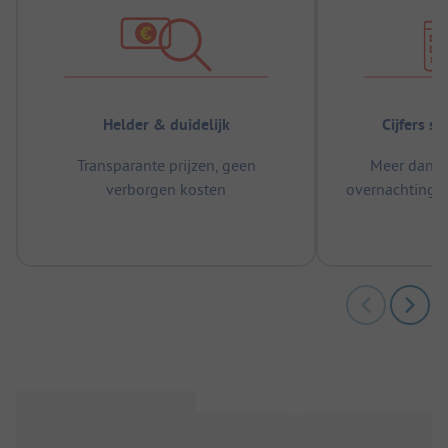
Helder & duidelijk
Cijfers s
Transparante prijzen, geen
Meer dan 5
verborgen kosten
overnachtingen
m