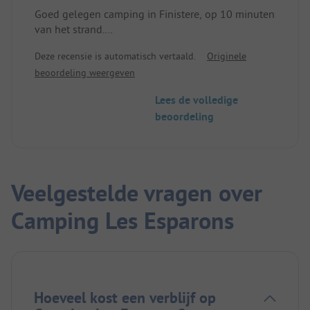
Goed gelegen camping in Finistere, op 10 minuten
van het strand.
Stacaravans zijn goed uitgerust en bieden
Deze recensie is automatisch vertaald.
Originele
voldoende privacy, ruim terrein, zeer goed
beoordeling weergeven
onderhouden. Recreatiepark leuk voor kinderen tot
10 jaar. Gratis gebruik van minigolf en tennisbaan.
Lees de volledige
Zwembad te klein voor alle gasten. Beperkte
beoordeling
keuze in het winkeltje. Strandtip: Audierne, 15
minuten rijden. Leuke bezienswaardigheden
binnen handbereik, bijv. Pointe du Raz.
Veelgestelde vragen over
Camping Les Esparons
Hoeveel kost een verblijf op