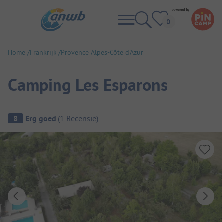
Home
Frankrijk
Provence Alpes-Côte d'Azur
Camping Les Esparons
Camping overzicht
8
Erg goed
(
1
Recensie
)