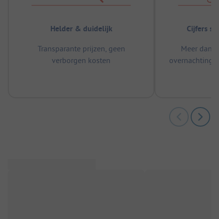
Helder & duidelijk
Cijfers s
Transparante prijzen, geen
Meer dan 5
verborgen kosten
overnachtingen
m