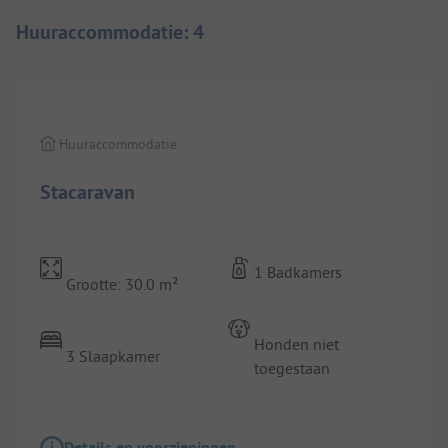
Huuraccommodatie
:
4
1/
6
Huuraccommodatie
Stacaravan
1 Badkamers
Grootte: 30.0 m²
Honden niet
3 Slaapkamer
toegestaan
Details en voorzieningen