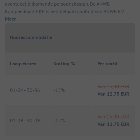
eventueel bijkomende persoonskosten. De ANWB
Kampeerkaart CKE is een betaald aanbod van ANWB B.V.
Meer
Huuraccommodatie
Laagseizoen
Korting %
Per nacht
Van
15,00 EUR
01-04
-
30-06
-
15%
Van
12,75 EUR
Van
15,00 EUR
01-09
-
30-09
-
15%
Van
12,75 EUR