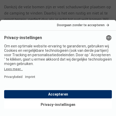
Dankzij de vele bomen zijn er veel schaduwrijke plaatsen op
de camping te vinden. Daarbij is het een rustig en niet al te
groot terrein: perfect dus als je echt tot rust wilt komen. Wil
je toch iets meer meekrijgen van de levendige sfeer en
dichter bij de animatie zijn? Huur dan een plaats bij de
ingang van de camping.
Kies voor een actieve vakantie bij camping Les
Gorges de l’Hérault
De mooie natuur en de rivier de Hérault bieden de perfecte
omgeving voor een actieve vakantie midden in de natuur bij
camping Les Gorges de l’Hérault. Huur een kano en ontdek
de rivier op een geheel nieuwe manier of gooi je hengeltje
uit in de zon. Bezoek de indrukwekkende grotten in de regio
of verleg je grenzen in het boomklimpark. Een andere
Bekijk deals
manier om de regio te bezichtigen is met de fiets of
mountainbike, die je in de buurt kunt huren.