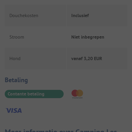
Douchekosten
Inclusief
Stroom
Niet inbegrepen
Hond
vanaf
3,20 EUR
Betaalinformatie
Betaling
Contante betaling
Meer informatie over Camping Les