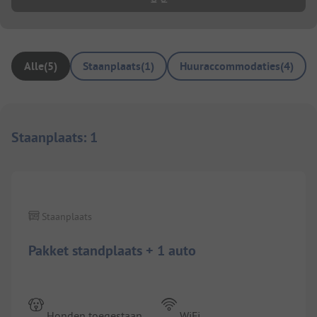
Alle
(
5
)
Staanplaats
(
1
)
Huuraccommodaties
(
4
)
Staanplaats
:
1
1/
10
Staanplaats
Pakket standplaats + 1 auto
Honden toegestaan
WiFi