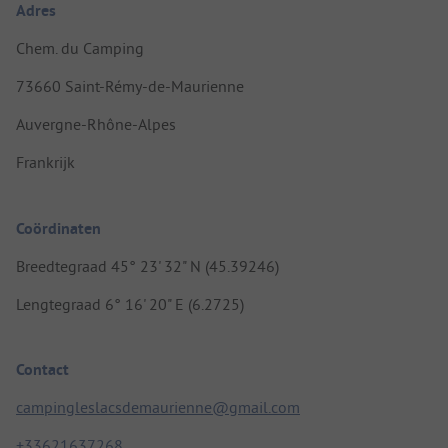
Adres
Chem. du Camping
73660 Saint-Rémy-de-Maurienne
Auvergne-Rhône-Alpes
Frankrijk
Coördinaten
Breedtegraad 45° 23' 32" N (45.39246)
Lengtegraad 6° 16' 20" E (6.2725)
Contact
campingleslacsdemaurienne@gmail.com
+33621637268