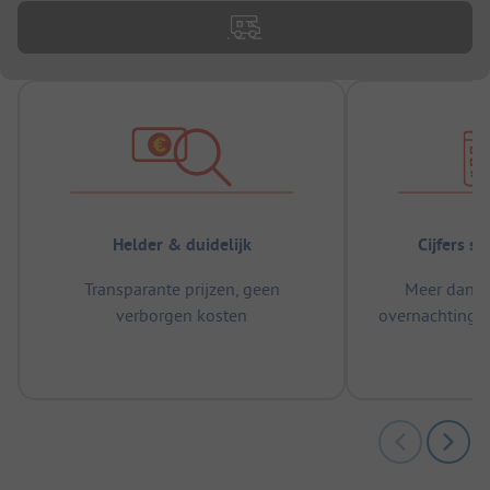
Helder & duidelijk
Cijfers s
Transparante prijzen, geen
Meer dan 5
verborgen kosten
overnachtingen
m