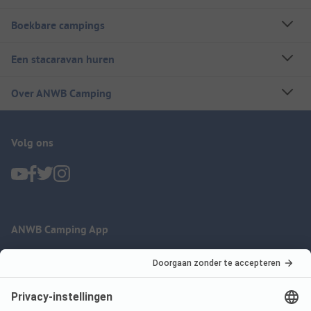
Boekbare campings
Een stacaravan huren
Over ANWB Camping
Volg ons
ANWB Camping App
nu gratis gebruiken