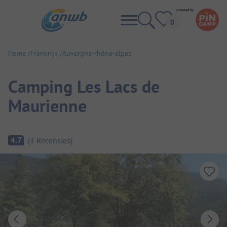
Home
Frankrijk
Auvergne-rhône-alpes
Camping Les Lacs de
Maurienne
Camping overzicht
4.7
(
3
Recensies
)