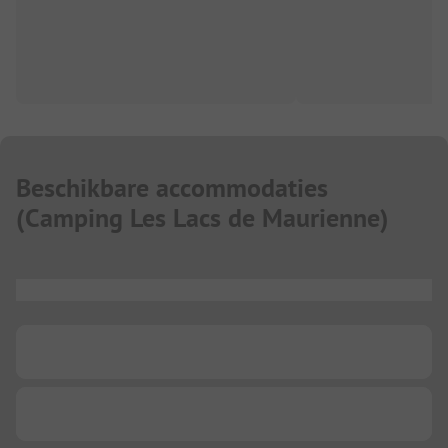
Beschikbare accommodaties
(
Camping Les Lacs de Maurienne
)
...
...
...