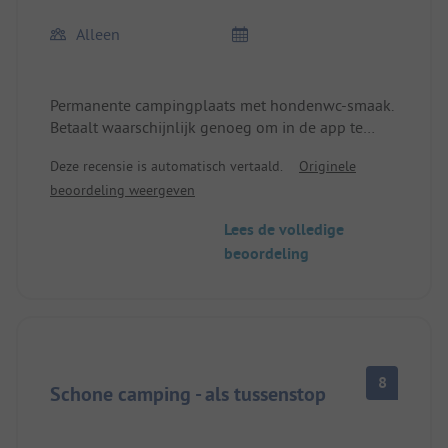
excuses ("daar kunnen we niets aan doen") en
Alleen
geen commercieel gebaar.
Bovendien laat de netheid veel te wensen over.
Permanente campingplaats met hondenwc-smaak.
Betaalt waarschijnlijk genoeg om in de app te
komen. Aanbeveling: Doorrijden of vroegtijdig
Deze recensie is automatisch vertaald.
Originele
vertrekken.
beoordeling weergeven
Lees de volledige
beoordeling
8
Schone camping - als tussenstop