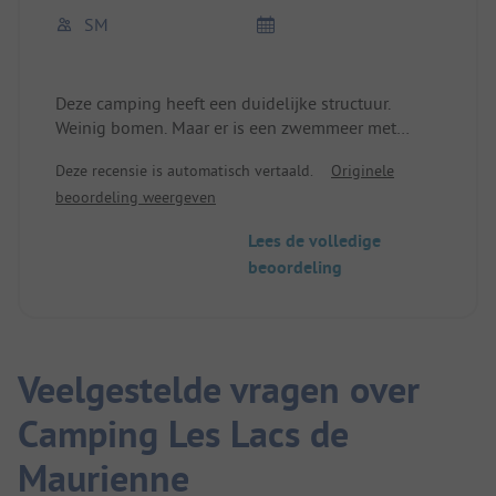
SM
Deze camping heeft een duidelijke structuur.
Weinig bomen. Maar er is een zwemmeer met
directe toegang. Helaas is de snelweg wel wat
Deze recensie is automatisch vertaald.
Originele
hoorbaar. Leuk restaurant/bar.
beoordeling weergeven
Lees de volledige
beoordeling
Veelgestelde vragen over
Camping Les Lacs de
Maurienne