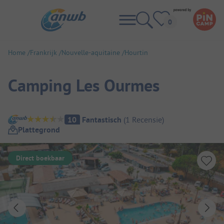
Home
Frankrijk
Nouvelle-aquitaine
Hourtin
Camping Les Ourmes
Camping overzicht
10
Fantastisch
(
1
Recensie
)
Plattegrond
Direct boekbaar