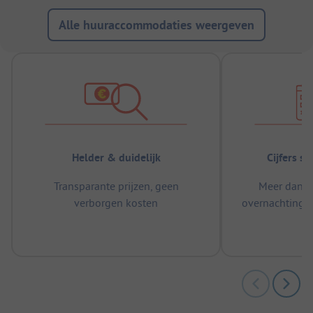
Alle huuraccommodaties weergeven
Helder & duidelijk
Cijfers s
Transparante prijzen, geen
Meer dan 5
verborgen kosten
overnachtingen
m