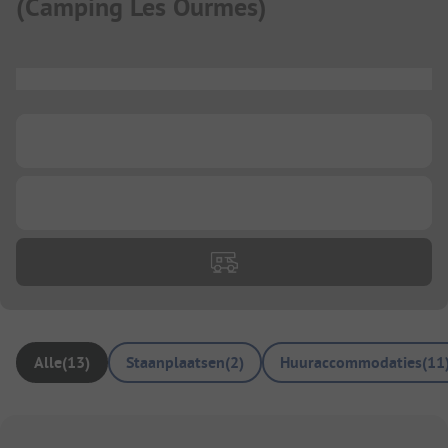
(
Camping Les Ourmes
)
...
...
...
Alle
(
13
)
Staanplaatsen
(
2
)
Huuraccommodaties
(
11