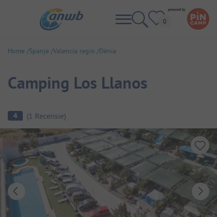
Home
Spanje
Valencia regio
Dénia
Camping Los Llanos
Camping overzicht
4
(
1
Recensie
)