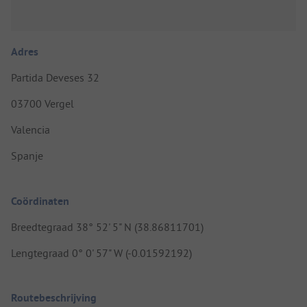
Adres
Partida Deveses 32
03700 Vergel
Valencia
Spanje
Coördinaten
Breedtegraad 38° 52' 5" N (38.86811701)
Lengtegraad 0° 0' 57" W (-0.01592192)
Routebeschrijving