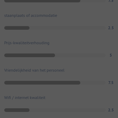
7.5
staanplaats of accommodatie
2.5
Prijs-kwaliteitverhouding
5
Vriendelijkheid van het personeel
7.5
Wifi / internet kwaliteit
2.5