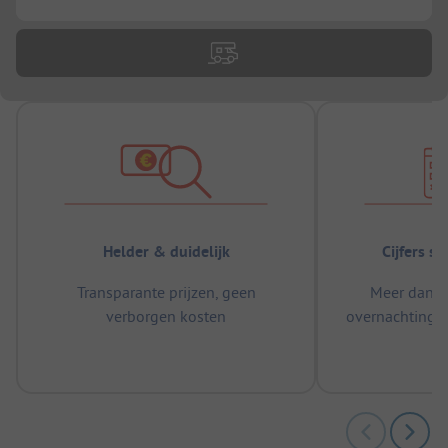
Helder & duidelijk
Cijfers s
Transparante prijzen, geen
Meer dan 5
verborgen kosten
overnachtingen
m