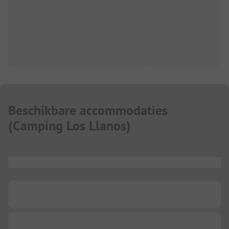
Beschikbare accommodaties
(
Camping Los Llanos
)
...
...
...