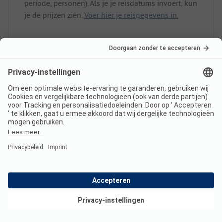
periode, personen). Als je je reisdatums invoert, kun
je de prijzen zien.
Voer hier je reisgegevens in.
Heeft Camping Mareveld
sanitair voor minder validen?
Nee, Camping Mareveld biedt geen sanitair voor
minder validen.
Bekijk deals
Is er internet op Camping
Mareveld?