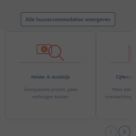
Alle huuraccommodaties weergeven
Helder & duidelijk
Cijfers s
Transparante prijzen, geen
Meer dan 5
verborgen kosten
overnachtingen
m