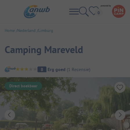
Home
Nederland
Limburg
Camping Mareveld
Camping overzicht
8
Erg goed
(
1
Recensie
)
Direct boekbaar