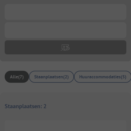
...
...
Alle
(
7
)
Staanplaatsen
(
2
)
Huuraccommodaties
(
5
)
Staanplaatsen
:
2