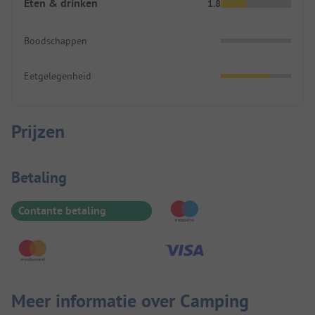
Eten & drinken
1.8
Boodschappen
Eetgelegenheid
Prijzen
Betaalinformatie
Betaling
Contante betaling
Meer informatie over Camping