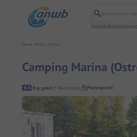
Bestemming, campi
Vakantiebestemming
Home
Polen
Lebus
Camping Marina (Ost
Camping overzicht
Plattegrond
8.4
Erg goed
(
5
Recensies
)