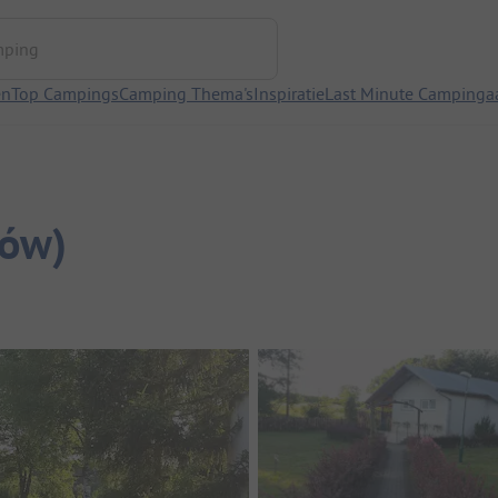
ng
en
Top Campings
Camping Thema's
Inspiratie
Last Minute Campinga
rów)