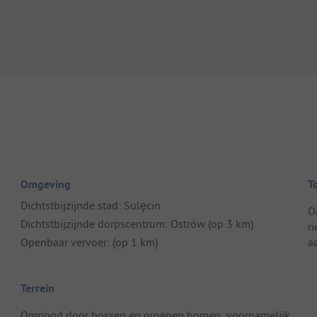
Omgeving
T
Dichtstbijzijnde stad: Sulęcin
O
Dichtstbijzijnde dorpscentrum: Ostrów (op 3 km)
r
Openbaar vervoer: (op 1 km)
a
Terrein
Omringd door bossen en groepen bomen, voornamelijk