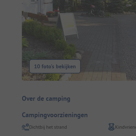
10 foto’s bekijken
Camping introductie
Over de camping
Campingvoorzieningen
Dichtbij het strand
Kindvriend