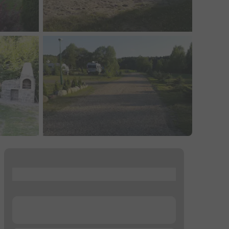
...
...