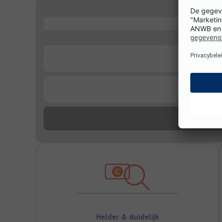
...
...
...
Helder & duidelijk