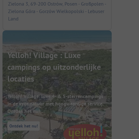
Zielona 3, 69-200 Ostrów, Posen - Großpolen -
Zielona Góra - Gorzów Wielkopolski - Lebuser
Land
Yelloh! Village : Luxe
campings op uitzonderlijke
locaties
Yelloh! Village: luxe 4- & 5-sterrencampings
in de vrije natuur met hoogwaardige service.
Ontdek het nu!
Ontdek het nu!