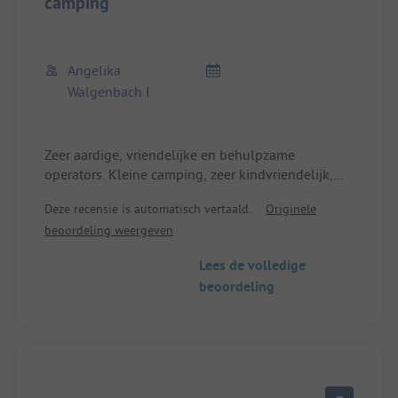
camping
Angelika
Walgenbach I
Zeer aardige, vriendelijke en behulpzame
operators. Kleine camping, zeer kindvriendelijk,
directe toegang tot het meer. Van hieruit kun je
Deze recensie is automatisch vertaald.
Originele
wandelen en fietsen. Honden toegestaan! Je kunt
beoordeling weergeven
hier ook lekker eten. Pure ontspanning!
Lees de volledige
beoordeling