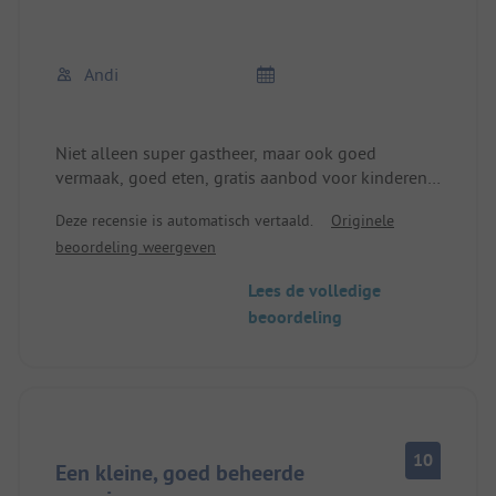
Andi
Niet alleen super gastheer, maar ook goed
vermaak, goed eten, gratis aanbod voor kinderen
en geweldig personeel. Voor ons was het echt
Deze recensie is automatisch vertaald.
Originele
ontspannen na deze vakantie. Twee jonge
beoordeling weergeven
volwassenen zorgden voor spannende, leuke en
mooie dagen voor de kinderen. We hadden piraten
Lees de volledige
gevechten op zee, spelletjes, sport en
beoordeling
gezelligheid, enz. Voor iedereen die echt wil
ontspannen, kan ik deze plek alleen maar
aanraden. De camping grenst aan een
natuurreservaat.
10
Een kleine, goed beheerde