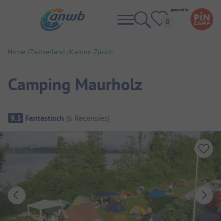
Home
Zwitserland
Kanton Zürich
Camping Maurholz
Camping overzicht
9.5
Fantastisch
(
6
Recensies
)