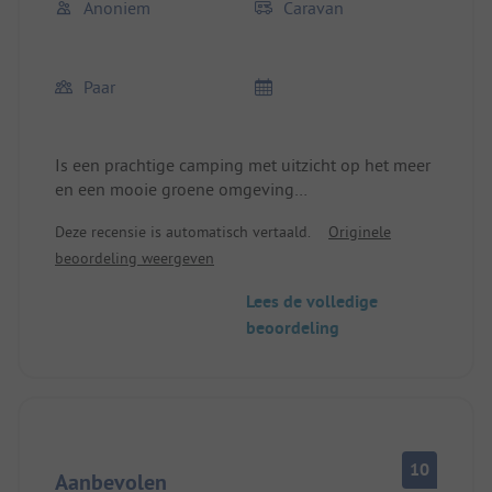
Anoniem
Caravan
Paar
Is een prachtige camping met uitzicht op het meer
en een mooie groene omgeving
De keuken is eerste klas en heeft veel te bieden
Deze recensie is automatisch vertaald.
Originele
Erg genoten van de 3 dagen
beoordeling weergeven
Lees de volledige
beoordeling
10
Aanbevolen