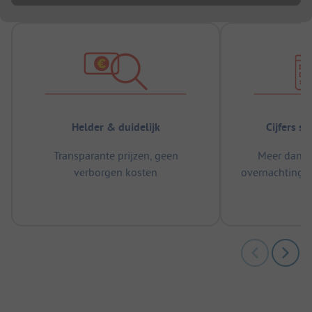
Helder & duidelijk
Cijfers s
Transparante prijzen, geen
Meer dan 5
verborgen kosten
overnachtingen
m