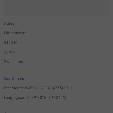
Adres
Fällandenstr.
8124 Maur
Zürich
Zwitserland
Coördinaten
Breedtegraad 47° 21' 21" N (47.356031)
Lengtegraad 8° 39' 30" E (8.658445)