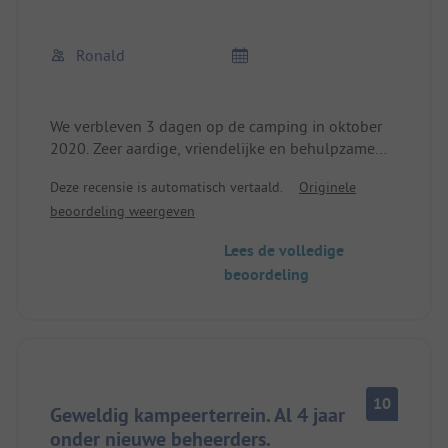
Ronald
We verbleven 3 dagen op de camping in oktober
2020. Zeer aardige, vriendelijke en behulpzame
uitbaters. De camping is trapsgewijs aangelegd,
Deze recensie is automatisch vertaald.
Originele
zodat je vanaf bijna alle plaatsen een heel mooi
beoordeling weergeven
uitzicht hebt op het meer. Goed restaurant, zeer net
sanitair, broodjes voor het ontbijt kunnen op
Lees de volledige
voorhand besteld worden. Zeer mooie
beoordeling
wandelingen mogelijk langs het meer. Grote
recreatieweide en erg leuk terras bij het restaurant.
Een echte aanrader en we hebben al weer geboekt
voor 2021.
10
Geweldig kampeerterrein. Al 4 jaar
onder nieuwe beheerders.