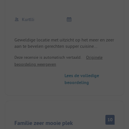
Kurtlli
Geweldige locatie met uitzicht op het meer en zeer
aan te bevelen gerechten supper cuisine
personeel zeer vriendelijk behulpzaam en attent
Deze recensie is automatisch vertaald.
Originele
gewoon warme mensen
beoordeling weergeven
gewoon een geweldige plek
kom graag nog eens terug
Lees de volledige
beoordeling
10
Familie zeer mooie plek