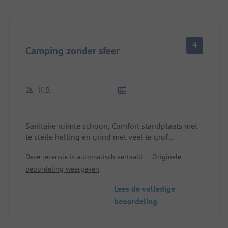
zwembad op 5-sterrenniveau, om nog maar te
zwijgen van het naburige hotel met een goed
restaurant en de bushalte vlak naast de deur.
4
Camping zonder sfeer
K.B.
Sanitaire ruimte schoon, Comfort standplaats met
te steile helling en grind met veel te grof
granietpuin met scherpe randen: op blote voeten
Deze recensie is automatisch vertaald.
Originele
lopen, haringen erin slaan, camper rechtzetten
beoordeling weergeven
bijna onmogelijk...
Lees de volledige
beoordeling