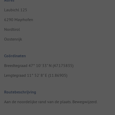
Adres
Laubichl 125
6290 Mayrhofen
Nordtirol
Oostenrijk
Coördinaten
Breedtegraad 47° 10' 33" N (47.175835)
Lengtegraad 11° 52' 8" E (11.86905)
Routebeschrijving
Aan de noordelijke rand van de plaats. Bewegwijzerd.