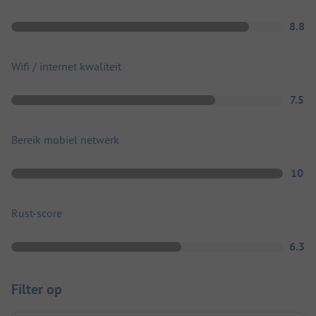
8.8
Wifi / internet kwaliteit
7.5
Bereik mobiel netwerk
10
Rust-score
6.3
Filter op