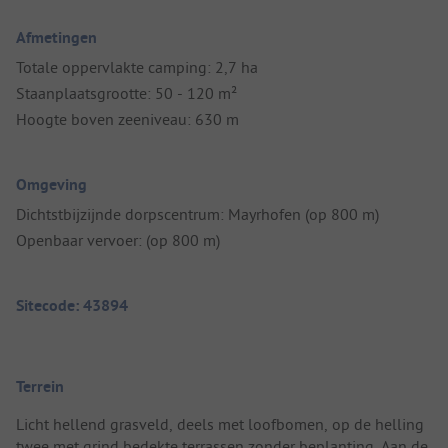
Afmetingen
Totale oppervlakte camping: 2,7 ha
Staanplaatsgrootte: 50 - 120 m²
Hoogte boven zeeniveau: 630 m
Omgeving
Dichtstbijzijnde dorpscentrum: Mayrhofen (op 800 m)
Openbaar vervoer: (op 800 m)
Sitecode: 43894
Terrein
Licht hellend grasveld, deels met loofbomen, op de helling
twee met grind bedekte terrassen zonder beplanting. Aan de