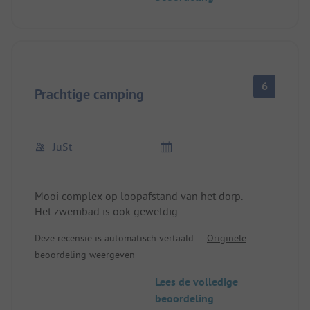
6
Prachtige camping
JuSt
Mooi complex op loopafstand van het dorp.
Het zwembad is ook geweldig.
Nieuw, ruim sanitair.
Deze recensie is automatisch vertaald.
Originele
Er is een ster aftrek voor de slechts oppervlakkige
beoordeling weergeven
schoonmaak van de sanitaire ruimtes. Er is nog
ruimte voor verbetering.
Lees de volledige
beoordeling