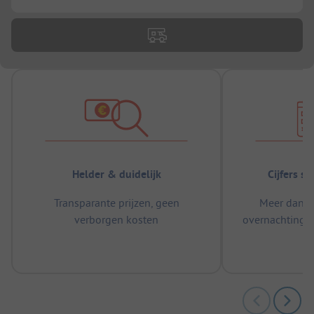
Helder & duidelijk
Cijfers s
Transparante prijzen, geen
Meer dan 5
verborgen kosten
overnachtingen
m