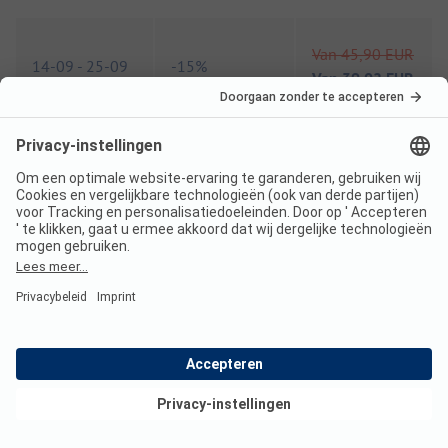
Van
45,90 EUR
14-09
-
25-09
-
15%
Van
39,02 EUR
Van
45,90 EUR
05-10
-
10-10
-
15%
Van
39,02 EUR
Indicatie tarieven 2026
Hoogseizoen prijs per nacht
Bekijk deals
Gezin
vanaf
65,90 EUR