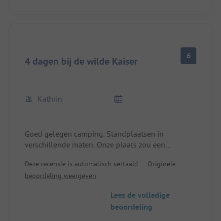
6
4 dagen bij de wilde Kaiser
Kathrin
Goed gelegen camping. Standplaatsen in
verschillende maten. Onze plaats zou een
comfortplaats zijn. Deze had een grote waterpoel
Deze recensie is automatisch vertaald.
Originele
in het midden en de buitenrand van gras en
beoordeling weergeven
onkruid was al een tijd niet gemaaid.
Goed zwembad...
Lees de volledige
Het sanitair is deels verouderd en wordt niet vaak
beoordeling
genoeg schoongemaakt!
Veel Nederlanders daar op vakantie!