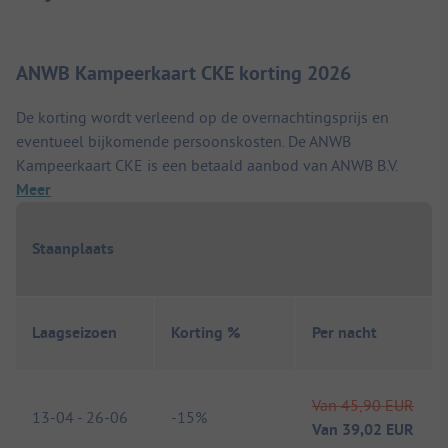
ANWB Kampeerkaart CKE korting 2026
De korting wordt verleend op de overnachtingsprijs en
eventueel bijkomende persoonskosten. De ANWB
Kampeerkaart CKE is een betaald aanbod van ANWB B.V.
Meer
Staanplaats
Laagseizoen
Korting %
Per nacht
Van
45,90 EUR
13-04
-
26-06
-
15%
Van
39,02 EUR