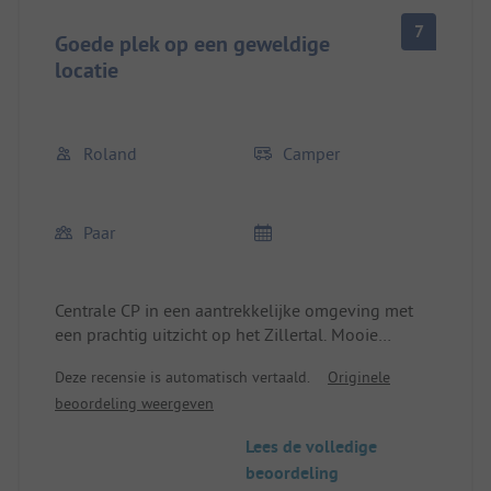
7
Goede plek op een geweldige
locatie
Roland
Camper
Paar
Centrale CP in een aantrekkelijke omgeving met
een prachtig uitzicht op het Zillertal. Mooie
individuele douches en toiletten (deze zijn helaas
Deze recensie is automatisch vertaald.
Originele
's morgens van 8:00 tot 9:30 gesloten voor
beoordeling weergeven
schoonmaak, wat ik helemaal niet begrijp ???)
Verder zeer schoon en goed onderhouden.
Lees de volledige
De plaatsen in het onderste gedeelte zijn erg klein
beoordeling
en het is krap.