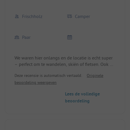
Frischholz
Camper
Paar
We waren hier onlangs en de locatie is echt super
– perfect om te wandelen, skiën of fietsen. Ook de
verse broodjes vlak voor de camping zijn een
Deze recensie is automatisch vertaald.
Originele
pluspunt. De sanitaire voorzieningen zijn modern
beoordeling weergeven
en mooi ontworpen, echter was de netheid niet
altijd optimaal. Daar is nog ruimte voor
Lees de volledige
verbetering. Al met al een goed gelegen plek met
beoordeling
een paar kleine tekortkomingen.