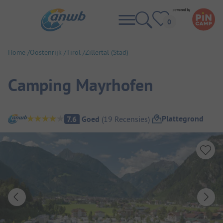
Home
Oostenrijk
Tirol
Zillertal (Stad)
Camping Mayrhofen
Camping overzicht
Plattegrond
7.6
Goed
(
19
Recensies
)