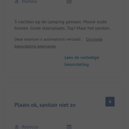
Martina
3 nachten op de camping gestaan. Mooie oude
bomen. Grote staanplaats. Top! Maar het sanitair
zit onder de grond. Al jaren niet goed
Deze recensie is automatisch vertaald.
Originele
schoongemaakt. Geen toiletpapier en zeep. Koud
beoordeling weergeven
water bij het douchen! We willen niet weten hoe
het sanitair er in het hoogseizoen uitziet.
Lees de volledige
beoordeling
6
Plaats ok, sanitair niet zo
Rebecca