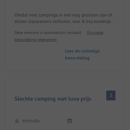
Omdat veel campings in mei nog gesloten zijn of
alleen stacaravans verhuren, was ik blij eindelijk
een camping te hebben gevonden die wel open is
Deze recensie is automatisch vertaald.
Originele
en waar je ook kunt kamperen. Bij de receptie
beoordeling weergeven
kreeg ik een sanitairzakje, korting op de prijs. Er is
een sanitairgebouw open, een restaurant in het
Lees de volledige
gebouw en een verwarmd zwembad. Slechts een
beoordeling
paar minuten naar het centrum en het strand.
2
Slechte camping met luxe prijs
WoMoBo