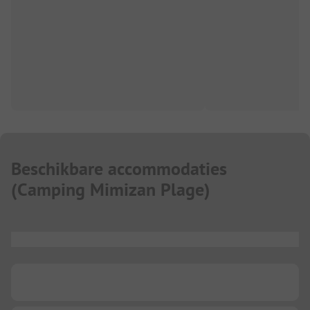
Beschikbare accommodaties
(
Camping Mimizan Plage
)
...
...