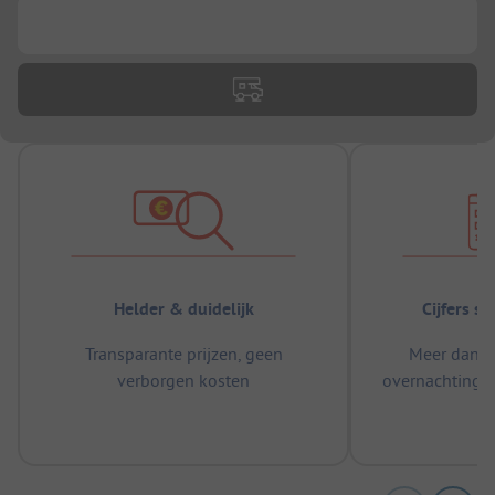
...
Helder & duidelijk
Cijfers s
Transparante prijzen, geen
Meer dan 5
verborgen kosten
overnachtingen
m