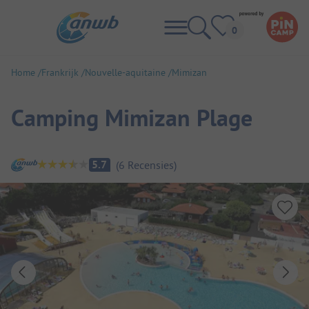
Home
Frankrijk
Nouvelle-aquitaine
Mimizan
Camping Mimizan Plage
Camping overzicht
5.7
(
6
Recensies
)