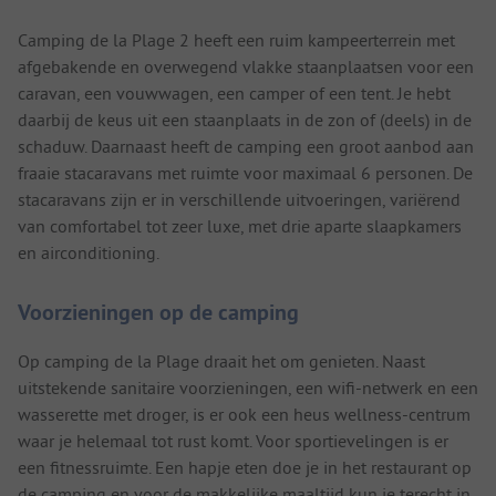
Camping de la Plage 2 heeft een ruim kampeerterrein met
afgebakende en overwegend vlakke staanplaatsen voor een
caravan, een vouwwagen, een camper of een tent. Je hebt
daarbij de keus uit een staanplaats in de zon of (deels) in de
schaduw. Daarnaast heeft de camping een groot aanbod aan
fraaie stacaravans met ruimte voor maximaal 6 personen. De
stacaravans zijn er in verschillende uitvoeringen, variërend
van comfortabel tot zeer luxe, met drie aparte slaapkamers
en airconditioning.
Voorzieningen op de camping
Op camping de la Plage draait het om genieten. Naast
uitstekende sanitaire voorzieningen, een wifi-netwerk en een
wasserette met droger, is er ook een heus wellness-centrum
waar je helemaal tot rust komt. Voor sportievelingen is er
een fitnessruimte. Een hapje eten doe je in het restaurant op
de camping en voor de makkelijke maaltijd kun je terecht in