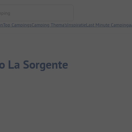
ng
en
Top Campings
Camping Thema's
Inspiratie
Last Minute Campinga
o La Sorgente