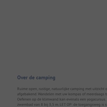
Camping introductie
Over de camping
Ruime open, rustige, natuurlijke camping met uitzicht o
afgebakend. Wandelen met uw kompas of meerdaags tr
Oefenen op de klimwand kan evenals een yogacursus. E-
zwembad van 8 bij 3,5 m. LET OP: de toegangsweg is sm