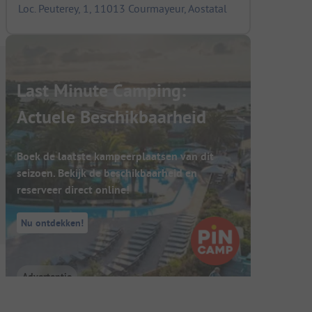
Loc. Peuterey, 1, 11013 Courmayeur, Aostatal
Last Minute Camping:
Actuele Beschikbaarheid
Boek de laatste kampeerplaatsen van dit
seizoen. Bekijk de beschikbaarheid en
reserveer direct online!
Nu ontdekken!