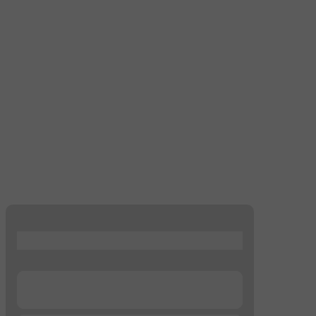
...
...