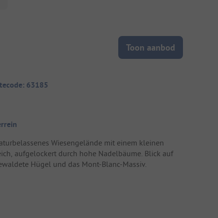
Toon aanbod
itecode: 63185
errein
aturbelassenes Wiesengelände mit einem kleinen
eich, aufgelockert durch hohe Nadelbäume. Blick auf
ewaldete Hügel und das Mont-Blanc-Massiv.