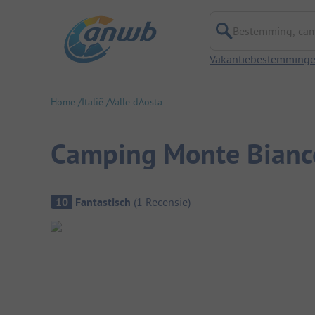
Bestemming, campi
Vakantiebestemming
Home
Italië
Valle dAosta
Camping Monte Bianc
Camping overzicht
10
Fantastisch
(
1
Recensie
)