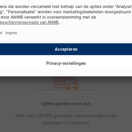
Cijfers spreken voor zich
Meer dan 500.000 geboekte overnachtingen in de
afgelopen 12 maanden