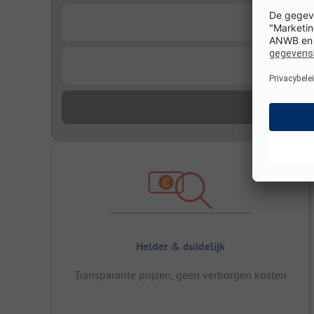
...
...
Helder & duidelijk
Transparante prijzen, geen verborgen kosten