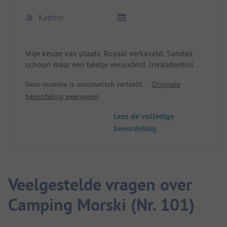
Kathrin
Vrije keuze van plaats. Royaal verkaveld. Sanitair
schoon maar een beetje verouderd. Invalidentoilet
met grote moderne douche. Op ca. 2 km van het
Deze recensie is automatisch vertaald.
Originele
strand.
beoordeling weergeven
Lees de volledige
beoordeling
Veelgestelde vragen over
Camping Morski (Nr. 101)