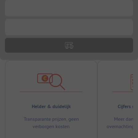
...
...
Helder & duidelijk
Cijfers s
Transparante prijzen, geen
Meer dan 5
verborgen kosten
overnachtingen
m