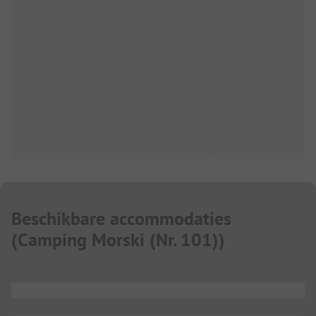
Beschikbare accommodaties
(
Camping Morski (Nr. 101)
)
...