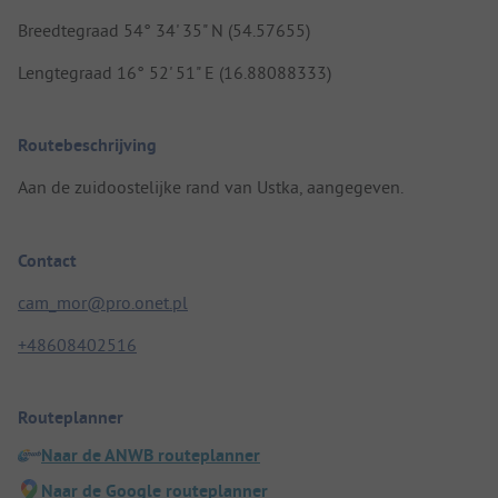
Breedtegraad 54° 34' 35" N (54.57655)
Lengtegraad 16° 52' 51" E (16.88088333)
Routebeschrijving
Aan de zuidoostelijke rand van Ustka, aangegeven.
Contact
cam_mor@pro.onet.pl
+48608402516
Routeplanner
Naar de ANWB routeplanner
Naar de Google routeplanner