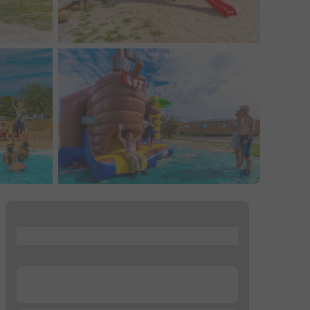
...
...