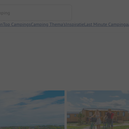
ng
en
Top Campings
Camping Thema's
Inspiratie
Last Minute Campinga