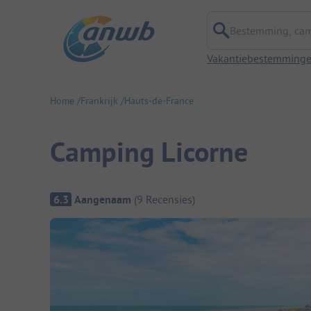
Bestemming, campi
Vakantiebestemming
Home
Frankrijk
Hauts-de-France
Camping Licorne
Camping overzicht
6.3
Aangenaam
(
9
Recensies
)