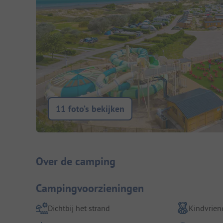
11 foto’s bekijken
Camping introductie
Over de camping
Campingvoorzieningen
Dichtbij het strand
Kindvriend