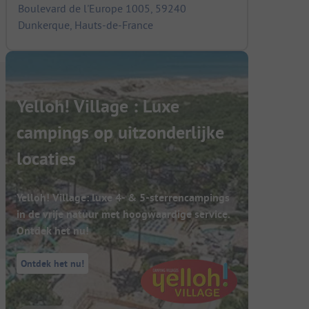
Boulevard de l'Europe 1005, 59240
Dunkerque, Hauts-de-France
Yelloh! Village : Luxe
campings op uitzonderlijke
locaties
Yelloh! Village: luxe 4- & 5-sterrencampings
in de vrije natuur met hoogwaardige service.
Ontdek het nu!
Ontdek het nu!