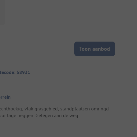
Toon aanbod
itecode: 58931
errein
echthoekig, vlak grasgebied, standplaatsen omringd
oor lage heggen. Gelegen aan de weg.