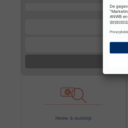
...
...
...
Helder & duidelijk