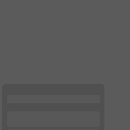
...
...