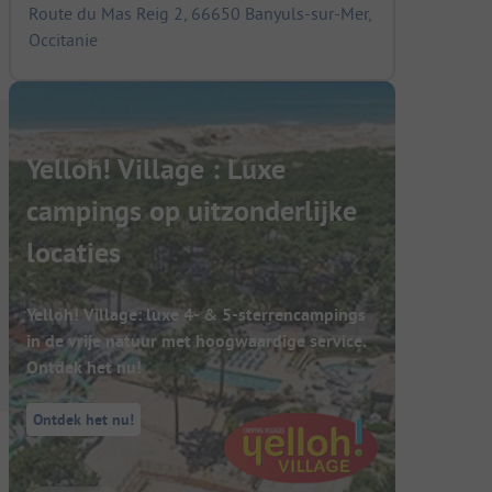
Route du Mas Reig 2, 66650 Banyuls-sur-Mer,
Occitanie
Yelloh! Village : Luxe
campings op uitzonderlijke
locaties
Yelloh! Village: luxe 4- & 5-sterrencampings
in de vrije natuur met hoogwaardige service.
Ontdek het nu!
Ontdek het nu!