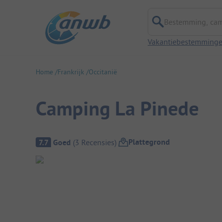
Bestemming, campi
Vakantiebestemming
Home
Frankrijk
Occitanië
Camping La Pinede
Camping overzicht
Plattegrond
7.7
Goed
(
3
Recensies
)