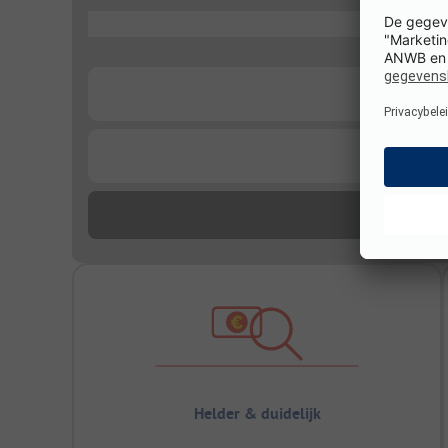
...
...
...
Helder & duidelijk