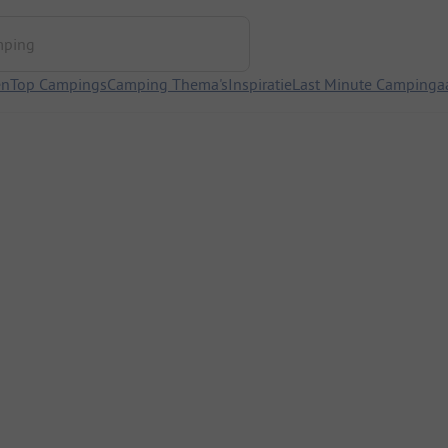
ng
en
Top Campings
Camping Thema's
Inspiratie
Last Minute Campinga