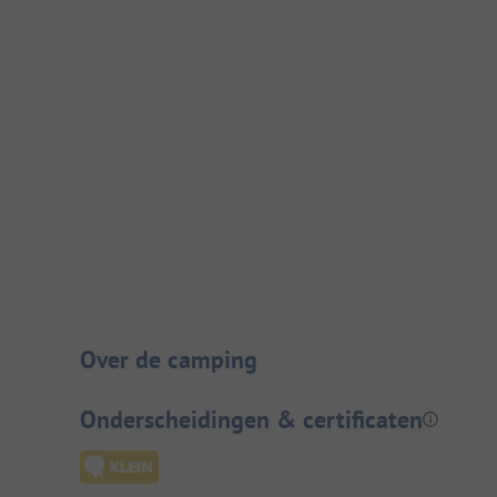
Camping introductie
Over de camping
Onderscheidingen & certificaten