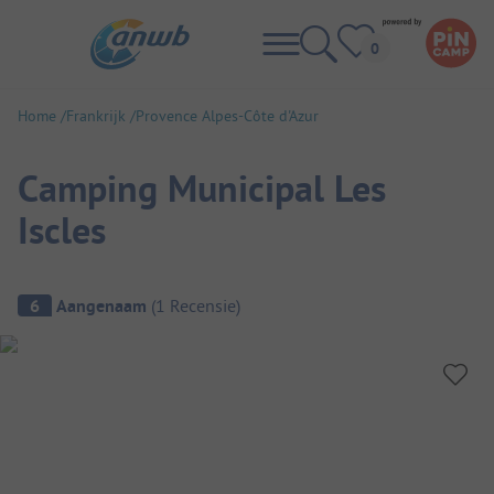
Home
Frankrijk
Provence Alpes-Côte d'Azur
Camping Municipal Les
Iscles
Camping overzicht
6
Aangenaam
(
1
Recensie
)