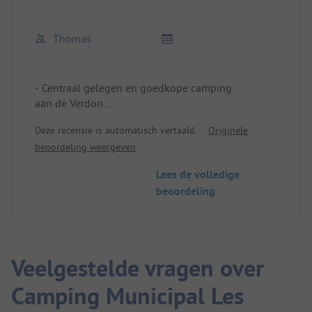
Thomas
- Centraal gelegen en goedkope camping
aan de Verdon
- ideaal voor motorrijders
Deze recensie is automatisch vertaald.
Originele
- ruime plaatsen in de schaduw of
beoordeling weergeven
ook zonnig
- schoon, wat verouderd sanitair
Lees de volledige
sanitair, interieur
beoordeling
vernieuwd
- ideaal ook voor campers
- een verblijf hier graag weer
Veelgestelde vragen over
Camping Municipal Les