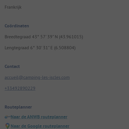
Frankrijk
Coördinaten
Breedtegraad 43° 57' 39" N (43.961015)
Lengtegraad 6° 30' 31" E (6.508804)
Contact
accueil@camping-les-iscles.com
+33492890229
Routeplanner
Naar de ANWB routeplanner
Naar de Google routeplanner