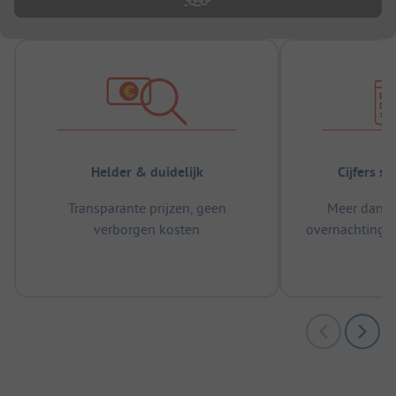
Helder & duidelijk
Cijfers s
Transparante prijzen, geen
Meer dan 5
verborgen kosten
overnachtingen
m