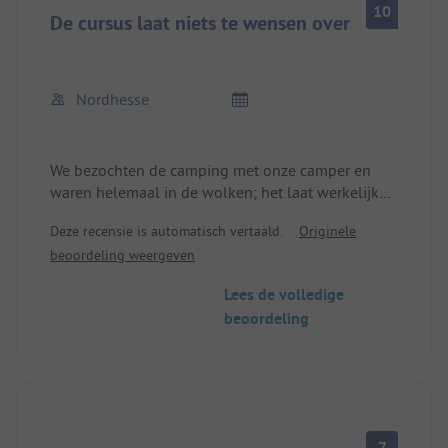
10
De cursus laat niets te wensen over
Nordhesse
We bezochten de camping met onze camper en
waren helemaal in de wolken; het laat werkelijk
niets te wensen over. Uitstekende sanitaire
Deze recensie is automatisch vertaald.
Originele
voorzieningen en voldoende grote plaatsen direct
beoordeling weergeven
aan het kanaal zorgden voor een geweldig gevoel
van welzijn.
Lees de volledige
beoordeling
7