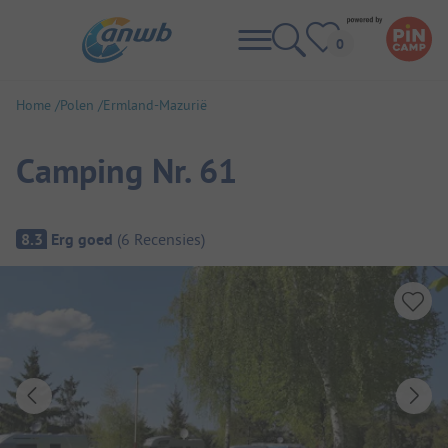
Home
Polen
Ermland-Mazurië
Camping Nr. 61
Camping overzicht
8.3
Erg goed
(
6
Recensies
)