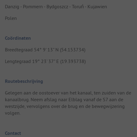
Danzig - Pommern - Bydgoszcz - Toruń - Kujawien
Polen
Coördinaten
Breedtegraad 54° 9' 13" N (54.153734)
Lengtegraad 19° 23' 37" E (19.393738)
Routebeschrijving
Gelegen aan de oostoever van het kanaal, ten zuiden van de
kanaalbrug. Neem afslag naar Elblag vanaf de S7 aan de
westzijde, vervolgens over de brug en de bewegwijzering
volgen.
Contact