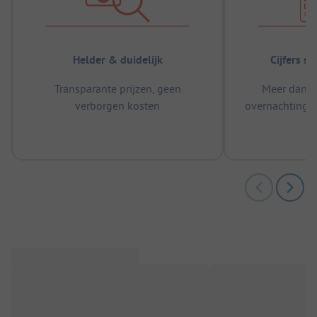
Helder & duidelijk
Cijfers s
Transparante prijzen, geen
Meer dan 5
verborgen kosten
overnachtingen
m