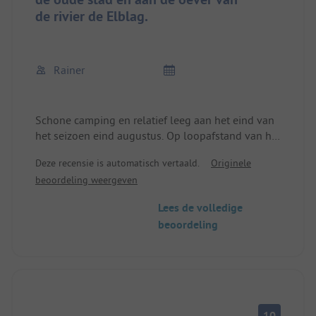
de rivier de Elblag.
Rainer
Schone camping en relatief leeg aan het eind van
het seizoen eind augustus. Op loopafstand van het
oude centrum en de boulevard aan de oever van
Deze recensie is automatisch vertaald.
Originele
de Elblag. Eenvoudig maar schoon sanitair. Geen
beoordeling weergeven
vaste kampeerders. Hier wordt ook Duits
gesproken.
Lees de volledige
beoordeling
10