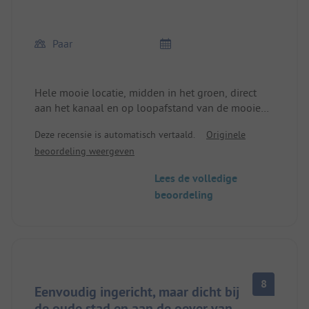
Paar
Hele mooie locatie, midden in het groen, direct
aan het kanaal en op loopafstand van de mooie
oude stad. Vriendelijke eigenaresse, spreekt Duits.
Deze recensie is automatisch vertaald.
Originele
Zeer geschikt voor ontspanning.
beoordeling weergeven
Lees de volledige
beoordeling
8
Eenvoudig ingericht, maar dicht bij
de oude stad en aan de oever van