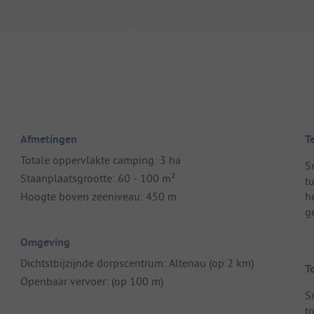
Afmetingen
T
Totale oppervlakte camping: 3 ha
S
Staanplaatsgrootte: 60 - 100 m²
t
Hoogte boven zeeniveau: 450 m
h
g
Omgeving
Dichtstbijzijnde dorpscentrum: Altenau (op 2 km)
T
Openbaar vervoer: (op 100 m)
S
t