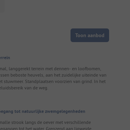
Toon aanbod
errein
mal, langgerekt terrein met dennen- en loofbomen,
ussen beboste heuvels, aan het zuidelijke uiteinde van
et stuwmeer. Standplaatsen voorzien van grind. In het
eluidsbereik van de weg.
oegang tot natuurlijke zwemgelegenheden
malle strook langs de oever met verschillende
oegangen tot het water. Grenzend aan ligweide.