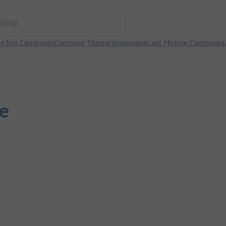
ng
en
Top Campings
Camping Thema's
Inspiratie
Last Minute Campinga
e