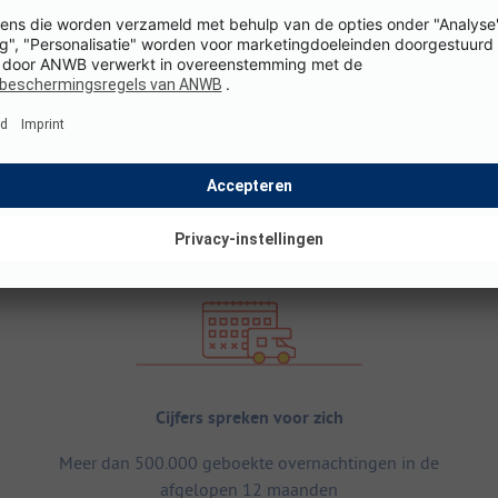
Cijfers spreken voor zich
Meer dan 500.000 geboekte overnachtingen in de
afgelopen 12 maanden