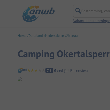
Bestemming, campi
Vakantiebestemming
Home
Duitsland
Nedersaksen
Altenau
Camping Okertalsperr
Camping overzicht
7.1
Goed
(
11
Recensies
)