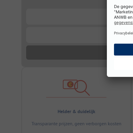
...
...
Helder & duidelijk
Transparante prijzen, geen verborgen kosten