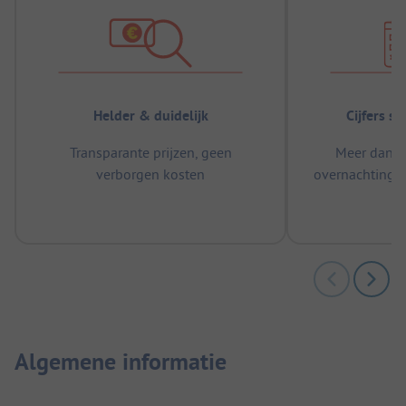
Helder & duidelijk
Cijfers s
Transparante prijzen, geen
Meer dan 5
verborgen kosten
overnachtingen
m
Algemene informatie