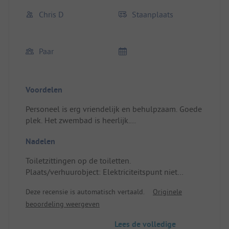
Chris D
Staanplaats
Paar
Voordelen
Personeel is erg vriendelijk en behulpzaam. Goede
plek. Het zwembad is heerlijk.
Plaats/verhuurobject: Schaduwrijke plek
Nadelen
Toiletzittingen op de toiletten.
Plaats/verhuurobject: Elektriciteitspunt niet
dichtbij de plaats, verlengkabel was nodig.
Deze recensie is automatisch vertaald.
Originele
beoordeling weergeven
Lees de volledige