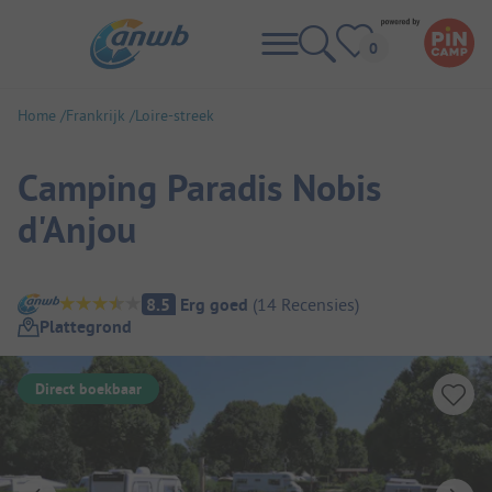
Home
Frankrijk
Loire-streek
Camping Paradis Nobis
d'Anjou
Camping overzicht
8.5
Erg goed
(
14
Recensies
)
Plattegrond
Direct boekbaar