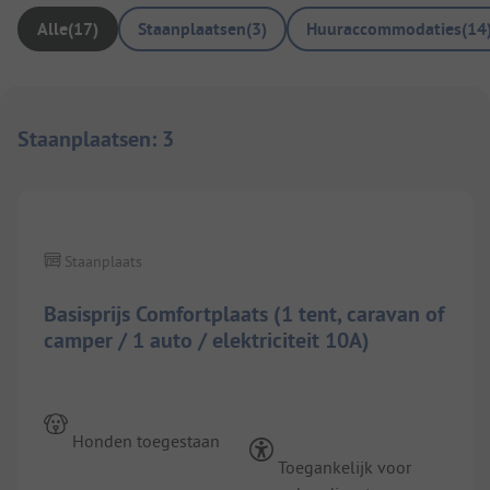
Alle
(
17
)
Staanplaatsen
(
3
)
Huuraccommodaties
(
14
Staanplaatsen
:
3
1/
3
Staanplaats
Basisprijs Comfortplaats (1 tent, caravan of
camper / 1 auto / elektriciteit 10A)
Honden toegestaan
Toegankelijk voor