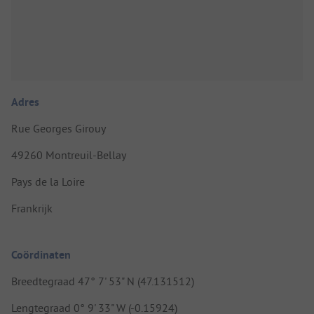
Adres
Rue Georges Girouy
49260 Montreuil-Bellay
Pays de la Loire
Frankrijk
Coördinaten
Breedtegraad 47° 7' 53" N (47.131512)
Lengtegraad 0° 9' 33" W (-0.15924)