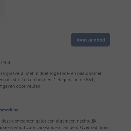
Toon aanbod
errein
lak grasveld, met middelhoge loof- en naaldbomen,
venals struiken en heggen. Gelegen aan de B51,
mgeven door velden.
pmerking
n deze gemeenten geldt een algemeen nachtelijk
arkeerverbod voor caravans en campers. Overtredingen