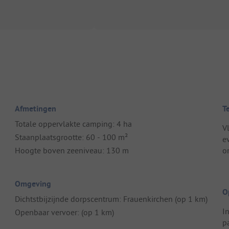
Afmetingen
T
Totale oppervlakte camping: 4 ha
V
Staanplaatsgrootte: 60 - 100 m²
e
Hoogte boven zeeniveau: 130 m
o
Omgeving
O
Dichtstbijzijnde dorpscentrum: Frauenkirchen (op 1 km)
I
Openbaar vervoer: (op 1 km)
p