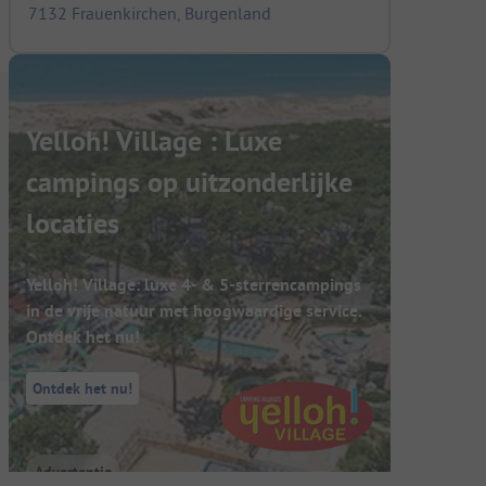
7132 Frauenkirchen, Burgenland
Yelloh! Village : Luxe
campings op uitzonderlijke
locaties
Yelloh! Village: luxe 4- & 5-sterrencampings
in de vrije natuur met hoogwaardige service.
Ontdek het nu!
Ontdek het nu!