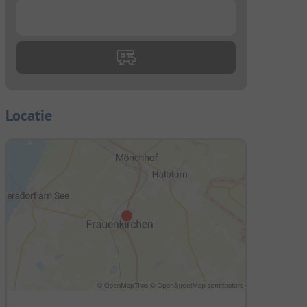
...
Locatie