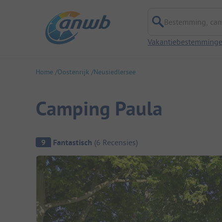
Bestemming, campi
Vakantiebestemming
Home
Oostenrijk
Neusiedlersee
Camping Paula
Camping overzicht
9
Fantastisch
(
6
Recensies
)