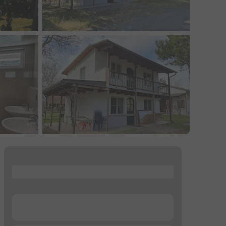
...
...