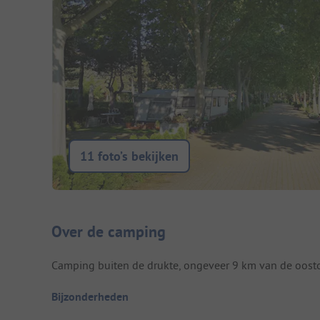
11 foto’s bekijken
Camping introductie
Over de camping
Camping buiten de drukte, ongeveer 9 km van de oosto
Bijzonderheden