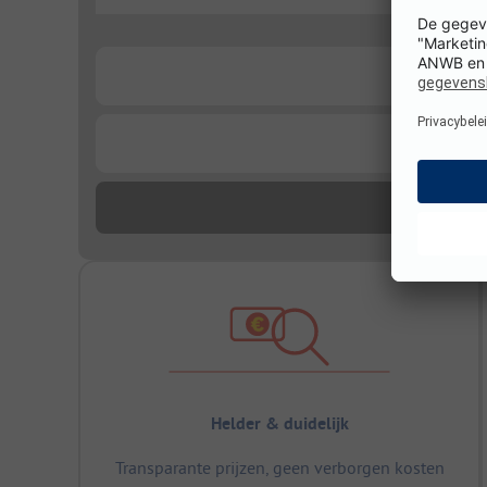
...
...
...
Helder & duidelijk
Transparante prijzen, geen verborgen kosten