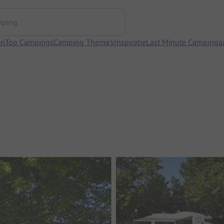
ng
en
Top Campings
Camping Thema's
Inspiratie
Last Minute Campinga