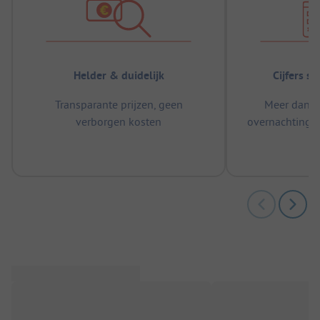
Helder & duidelijk
Cijfers s
Transparante prijzen, geen
Meer dan 5
verborgen kosten
overnachtingen
m