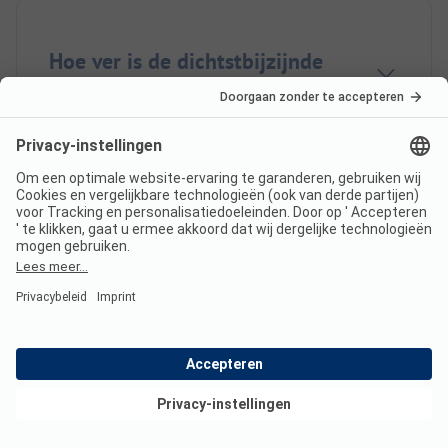
Hoe ver is de dichtstbijzijnde
stad of dorp van
Petzencamping Pirkdorfer See?
Is er een complete
camperservicestation op
Petzencamping Pirkdorfer See?
Bekijk deals