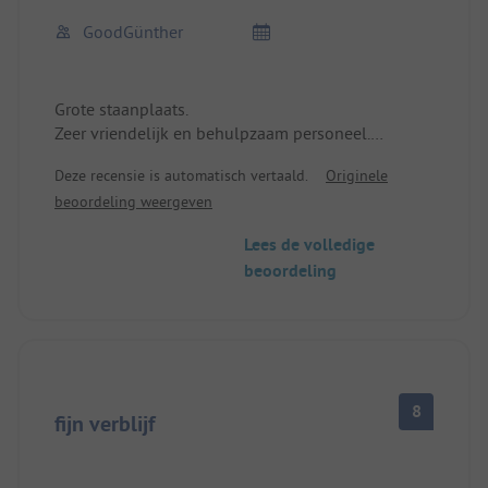
GoodGünther
Grote staanplaats.
Zeer vriendelijk en behulpzaam personeel.
Zeer goede locatie om te fietsen en te wandelen.
Deze recensie is automatisch vertaald.
Originele
Uitstekend restaurant op de camping.
beoordeling weergeven
Sanitair schoon maar op leeftijd.
Lees de volledige
beoordeling
8
fijn verblijf