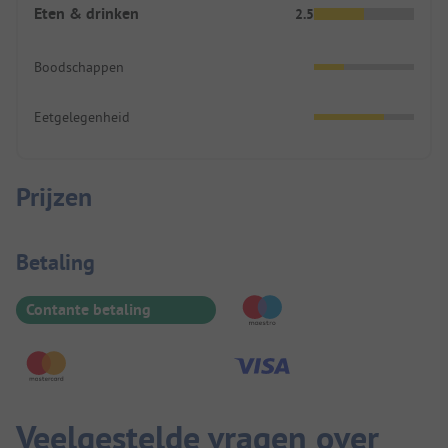
Eten & drinken
2.5
Boodschappen
Eetgelegenheid
Prijzen
Betaalinformatie
Betaling
Contante betaling
Veelgestelde vragen over