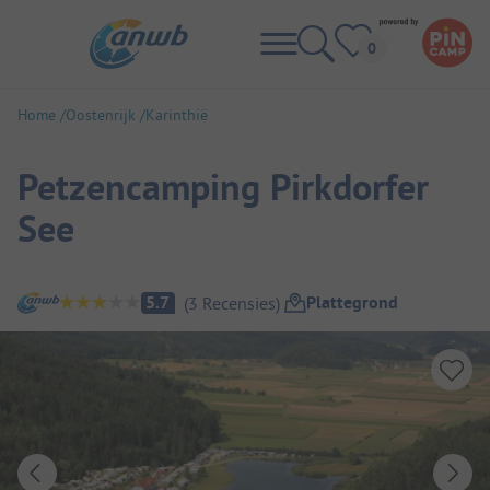
Home
Oostenrijk
Karinthië
Petzencamping Pirkdorfer
See
Camping overzicht
Plattegrond
5.7
(
3
Recensies
)