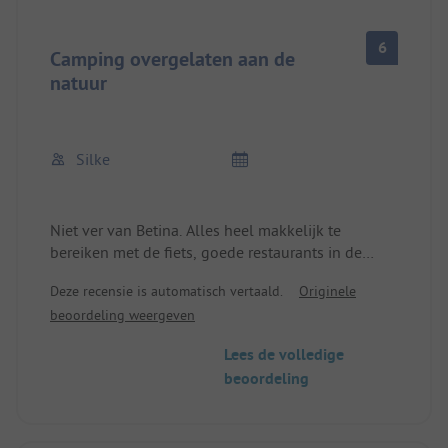
6
Camping overgelaten aan de
natuur
Silke
Niet ver van Betina. Alles heel makkelijk te
bereiken met de fiets, goede restaurants in de
buurt. Helaas wordt er niets gedaan op het terrein.
Deze recensie is automatisch vertaald.
Originele
Het washok wordt één keer per dag
beoordeling weergeven
schoongemaakt. 21 € voor de staanplaats, 5 €
extra voor elektriciteit. Helaas worden de
Lees de volledige
slagbomen 's avonds niet gesloten. De lokale
beoordeling
bevolking gebruikt de camping daarom als
doorgangsweg, waardoor het overdag en 's nachts
erg lawaaierig is.