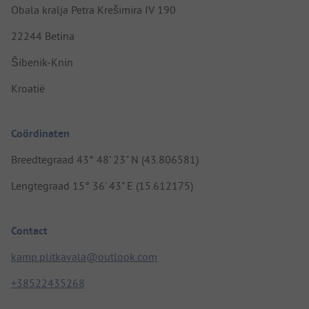
Obala kralja Petra Krešimira IV 190
22244 Betina
Šibenik-Knin
Kroatië
Coördinaten
Breedtegraad 43° 48' 23" N (43.806581)
Lengtegraad 15° 36' 43" E (15.612175)
Contact
kamp.plitkavala@outlook.com
+38522435268