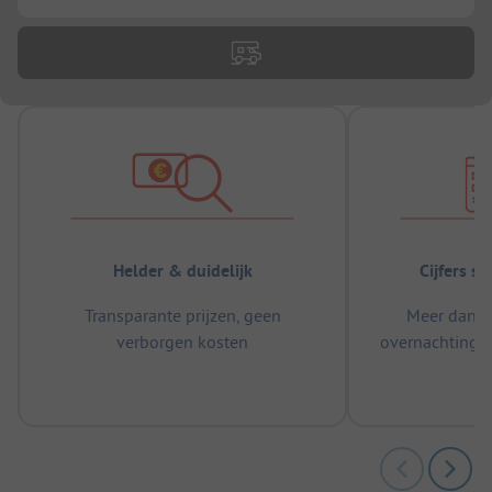
Helder & duidelijk
Cijfers s
Transparante prijzen, geen
Meer dan 5
verborgen kosten
overnachtingen
m