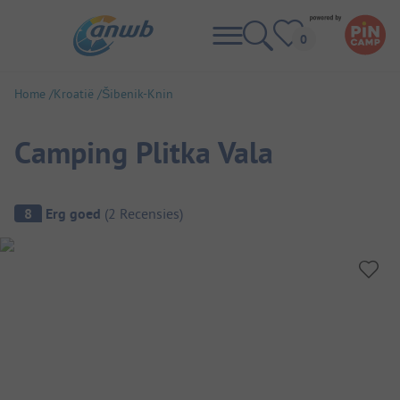
Home
Kroatië
Šibenik-Knin
Camping Plitka Vala
Camping overzicht
8
Erg goed
(
2
Recensies
)