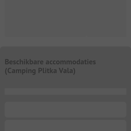
Beschikbare accommodaties
(
Camping Plitka Vala
)
...
...
...