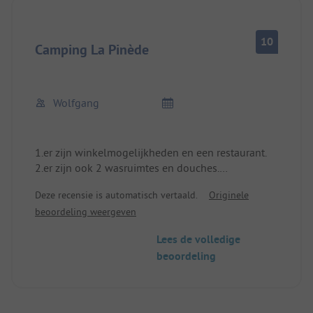
10
Camping La Pinède
Wolfgang
1.er zijn winkelmogelijkheden en een restaurant.
2.er zijn ook 2 wasruimtes en douches.
3.er is geen zwembad
Deze recensie is automatisch vertaald.
Originele
4. 20 minuten naar het dorp Betina, 10 minuten
beoordeling weergeven
naar Murter.
5. het is een zeer eenvoudige camping, met een
Lees de volledige
boothaven, maar alleen voor boten tot 7 meter.
beoordeling