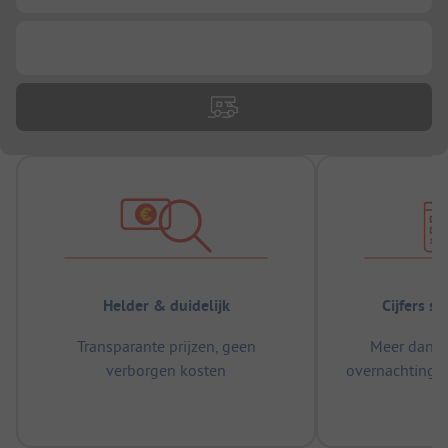
...
Helder & duidelijk
Cijfers s
Transparante prijzen, geen
Meer dan 5
verborgen kosten
overnachtingen
m