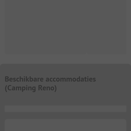
Beschikbare accommodaties
(
Camping Reno
)
...
...