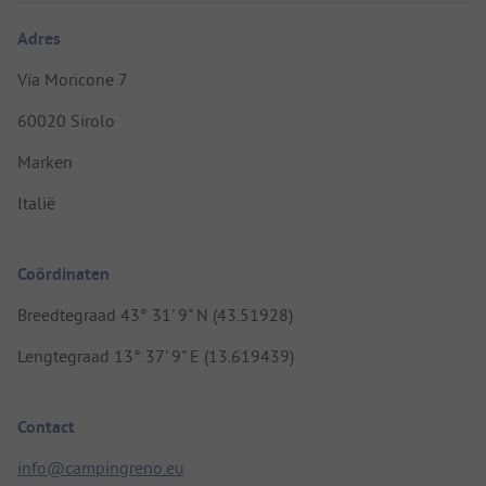
Adres
Via Moricone 7
60020 Sirolo
Marken
Italië
Coördinaten
Breedtegraad 43° 31' 9" N (43.51928)
Lengtegraad 13° 37' 9" E (13.619439)
Contact
info@campingreno.eu