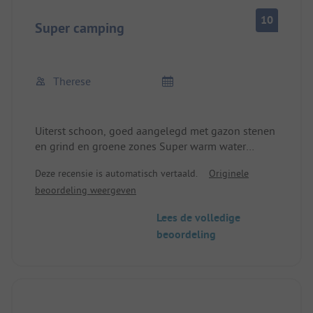
een time-out, we hebben heerlijk uitgerust en
10
komen zeker terug.
Super camping
Therese
Uiterst schoon, goed aangelegd met gazon stenen
en grind en groene zones Super warm water
zwembad met een geweldig uitzicht
Deze recensie is automatisch vertaald.
Originele
Hoogwaardige materialen gebruikt binnen en
beoordeling weergeven
buiten Top sanitair gebouw
Lees de volledige
beoordeling