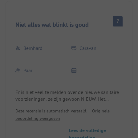
7
Niet alles wat blinkt is goud
Bernhard
Caravan
Paar
Er is niet veel te melden over de nieuwe sanitaire
voorzieningen, ze zijn gewoon NIEUW. Het
personeel is TOP, absoluut schoon. Wat ons
Deze recensie is automatisch vertaald.
Originele
stoorde, was dat alle gebieden er volledig identiek
beoordeling weergeven
uitzagen, zonder kleurafscheiding, waardoor het in
het begin iets moeilijker was om je te orienteren.
Lees de volledige
Naar onze mening ontbreken er kleedkamers bij
beoordeling