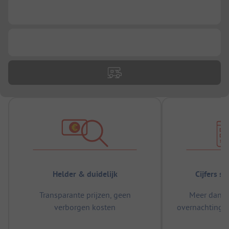
...
...
Helder & duidelijk
Cijfers s
Transparante prijzen, geen
Meer dan 5
verborgen kosten
overnachtingen
m