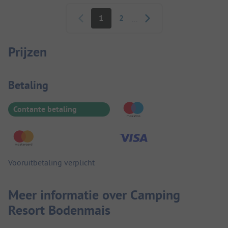
Paginering
1
2
...
Prijzen
Betaalinformatie
Betaling
Contante betaling
Vooruitbetaling verplicht
Meer informatie over Camping
Resort Bodenmais