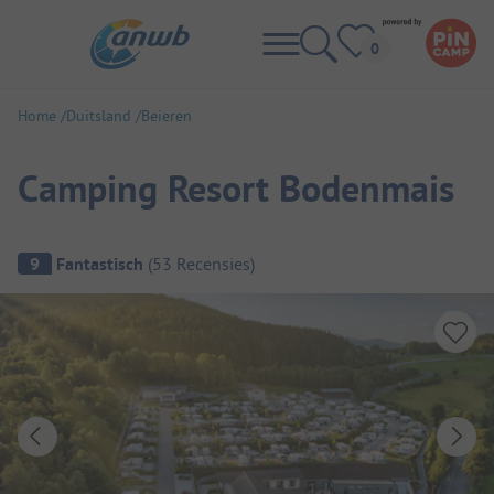
Home
Duitsland
Beieren
Camping Resort Bodenmais
Camping overzicht
9
Fantastisch
(
53
Recensies
)