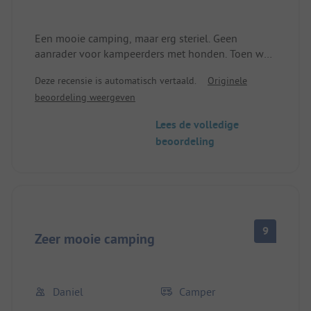
Een mooie camping, maar erg steriel. Geen
aanrader voor kampeerders met honden. Toen we
incheckten bij de hotelachtige receptie, werden we
Deze recensie is automatisch vertaald.
Originele
geannuleerd omdat onze hond bij ons was, een
beoordeling weergeven
no-go voor ons. Het hondengebied is een
lachertje. Ongeveer 50 x 50 meter groot. De weide
Lees de volledige
ervoor is 10 keer zo groot. Wandelpaden
beoordeling
onvoldoende.
Waarom €6 per dag betalen voor de hond? Dan
kun je beter consequent zijn, honden zijn niet
gewenst.
9
Zeer mooie camping
Daniel
Camper