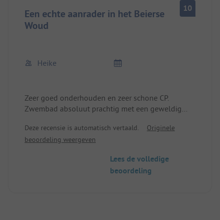
10
Een echte aanrader in het Beierse
Woud
Heike
Zeer goed onderhouden en zeer schone CP.
Zwembad absoluut prachtig met een geweldig
uitzicht. Zeer vriendelijke ontvangst ook al
Deze recensie is automatisch vertaald.
Originele
kwamen we te vroeg aan. Excursiemogelijkheden
beoordeling weergeven
genoeg, erg mooie wandel- en fietstochten, we
waren hier zeker niet voor het laatst.
Lees de volledige
beoordeling