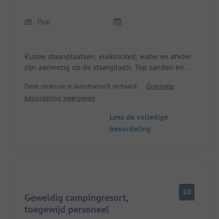
Paar
Ruime staanplaatsen, elektriciteit, water en afvoer
zijn aanwezig op de staanplaats. Top sanitair en
wellnessruimte met zwembad en prachtig uitzicht.
Deze recensie is automatisch vertaald.
Originele
Een verblijf meer dan waard, de hele camping is
beoordeling weergeven
zeer goed georganiseerd.
Het restaurant is iets duurder maar het eten en
Lees de volledige
drinken is erg goed. Het serviceteam is vriendelijk
beoordeling
en zeer attent.
We komen graag nog eens terug.
10
Geweldig campingresort,
toegewijd personeel