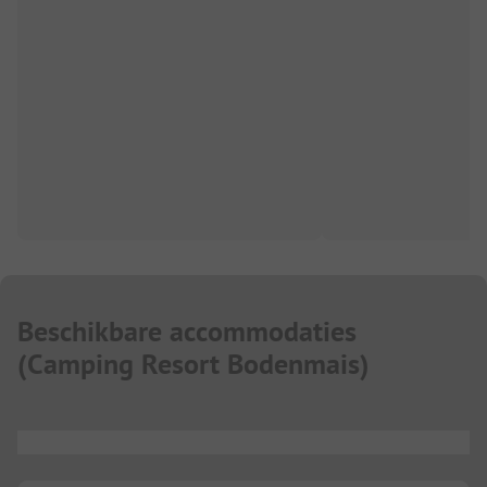
Beschikbare accommodaties
(
Camping Resort Bodenmais
)
...