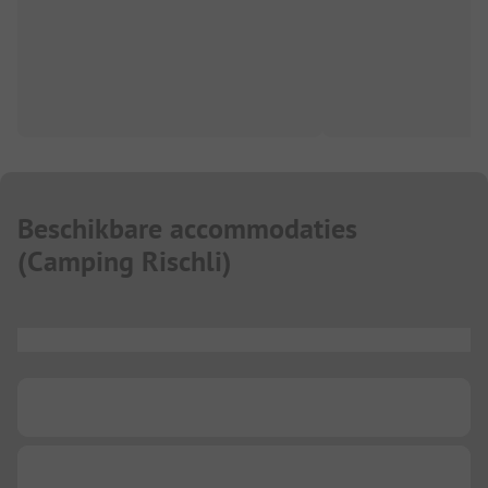
Beschikbare accommodaties
(
Camping Rischli
)
...
...
...