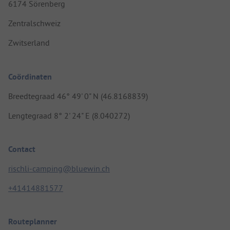
6174 Sörenberg
Zentralschweiz
Zwitserland
Coördinaten
Breedtegraad 46° 49' 0" N (46.8168839)
Lengtegraad 8° 2' 24" E (8.040272)
Contact
rischli-camping@bluewin.ch
+41414881577
Routeplanner