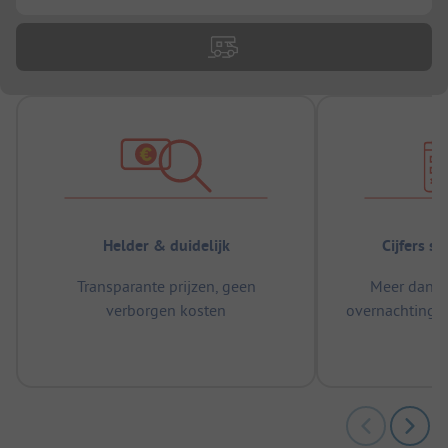
Helder & duidelijk
Cijfers s
Transparante prijzen, geen
Meer dan 5
verborgen kosten
overnachtingen
m