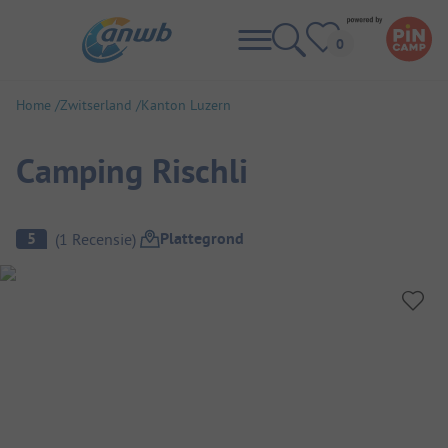
Home
Zwitserland
Kanton Luzern
Camping Rischli
Camping overzicht
Plattegrond
5
(
1
Recensie
)