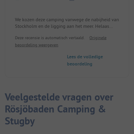
We kozen deze camping vanwege de nabijheid van
Stockholm en de ligging aan het meer. Helaas
bleek dat de meeste mensen die op deze camping
Deze recensie is automatisch vertaald.
Originele
verblijven monteurs zijn en de camping dus
beoordeling weergeven
gebruiken als goedkope accommodatie. De
exploitanten hechten niet veel waarde aan het
Lees de volledige
uiterlijk. De werknemers zitten regelmatig onder
beoordeling
een paviljoen en feesten en praten heel hard.
Het achterstallig onderhoud van de camping is erg
hoog en je moet een heel eind lopen naar het
"service" huisje voor water, toilet en
afvalverwerking. Wij zouden hier niet nog een keer
Veelgestelde vragen over
verblijven.
Rösjöbaden Camping &
Stugby