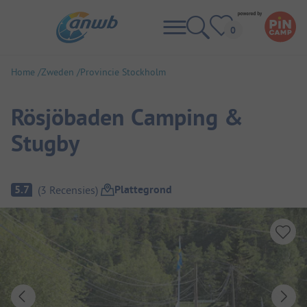
Home
Zweden
Provincie Stockholm
Rösjöbaden Camping &
Stugby
Camping overzicht
Plattegrond
5.7
(
3
Recensies
)