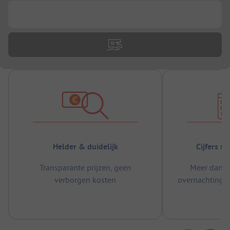
...
Helder & duidelijk
Cijfers s
Transparante prijzen, geen
Meer dan 5
verborgen kosten
overnachtingen
m