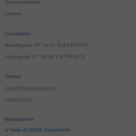
Zentralschweden
Zweden
Coördinaten
Breedtegraad 59° 26' 15" N (59.437759)
Lengtegraad 17° 59' 30" E (17.991871)
Contact
rosjon@uniquehotels.se
+468962184
Routeplanner
Naar de ANWB routeplanner