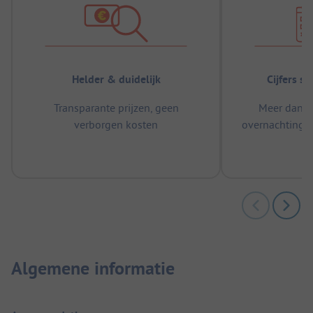
Helder & duidelijk
Cijfers s
Transparante prijzen, geen
Meer dan 5
verborgen kosten
overnachtingen
m
Algemene informatie