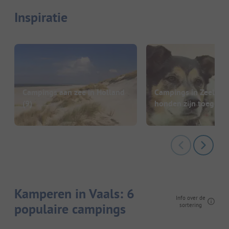
Inspiratie
Campings aan zee in Holland
Campings in Zeeland
(9)
honden zijn toegest
Kamperen in Vaals: 6
Info over de
populaire campings
sortering