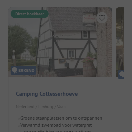
Direct boekbaar
Camping Cottesserhoeve
Ho
Nederland / Limburg / Vaals
Nede
Groene staanplaatsen om te ontspannen
Ru
Verwarmd zwembad voor waterpret
S
Honden zijn hier van harte welkom