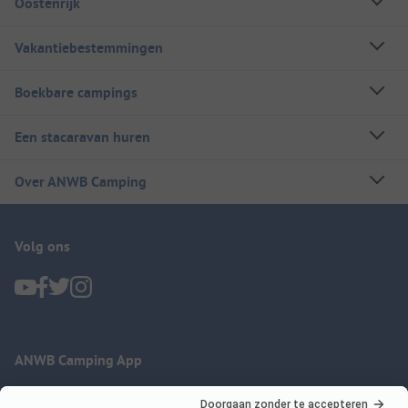
Oostenrijk
Vakantiebestemmingen
Boekbare campings
Een stacaravan huren
Over ANWB Camping
Volg ons
ANWB Camping App
nu gratis gebruiken