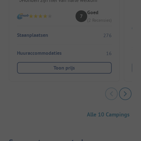
I
Goed
7
(2 Recensies)
Staanplaatsen
276
Sta
Huuraccommodaties
16
Toon prijs
Alle 10 Campings