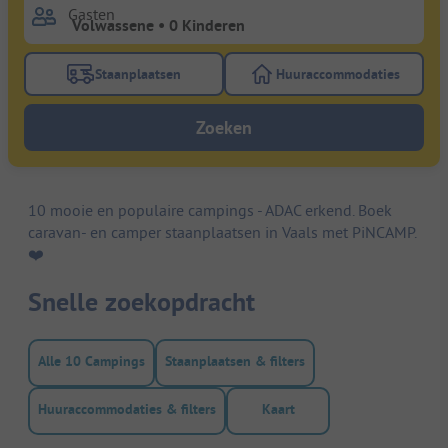
Gasten
Staanplaatsen
Huuraccommodaties
Gebruik de filterknop staanplaatsen om te zoeken na
Gebruik de filterk
Zoeken
10 mooie en populaire campings - ADAC erkend. Boek
caravan- en camper staanplaatsen in Vaals met PiNCAMP.
❤️️
Snelle zoekopdracht
Alle 10 Campings
Staanplaatsen & filters
Huuraccommodaties & filters
Kaart