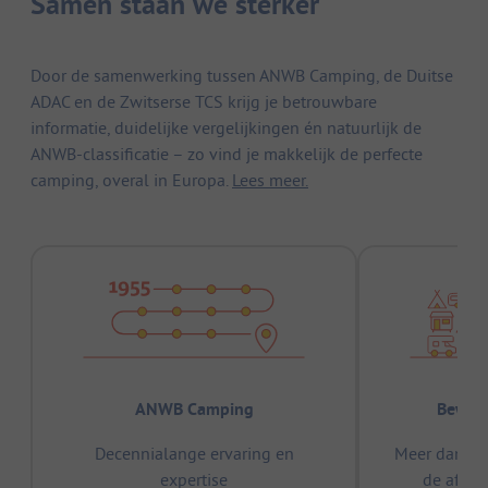
Samen staan we sterker
Door de samenwerking tussen ANWB Camping, de Duitse
ADAC en de Zwitserse TCS krijg je betrouwbare
informatie, duidelijke vergelijkingen én natuurlijk de
ANWB-classificatie – zo vind je makkelijk de perfecte
camping, overal in Europa.
Lees meer.
ANWB Camping
Bewez
Decennialange ervaring en
Meer dan 15
expertise
de afge