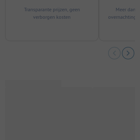
Transparante prijzen, geen
Meer dan 5
verborgen kosten
overnachtingen
m