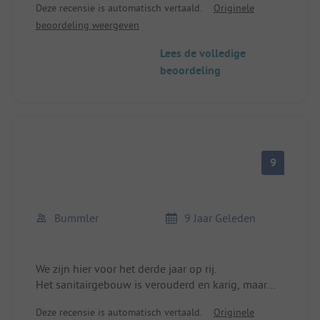
Deze recensie is automatisch vertaald.
Originele
Oud sanitairgebouw gemoderniseerd.
beoordeling weergeven
Waarschijnlijk niet voldoende in het hoogseizoen.
Broodjesservice. Zandstrand direct achter de dijk,
Lees de volledige
20m. Supermarkt in het dorp op ca. 300 m.
beoordeling
9
Bummler
9 Jaar Geleden
We zijn hier voor het derde jaar op rij.
Het sanitairgebouw is verouderd en karig, maar
het is genoeg om te douchen, af te wassen en naar
Deze recensie is automatisch vertaald.
Originele
het toilet te gaan.