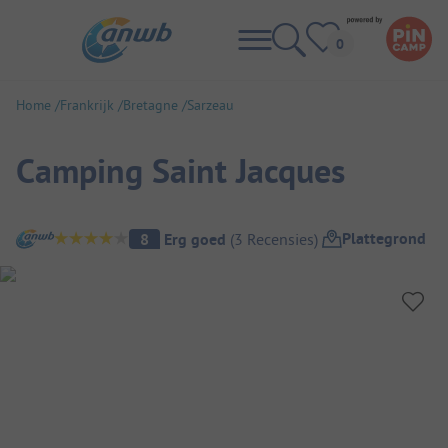
Home
Frankrijk
Bretagne
Sarzeau
Camping Saint Jacques
Camping overzicht
Plattegrond
8
Erg goed
(
3
Recensies
)