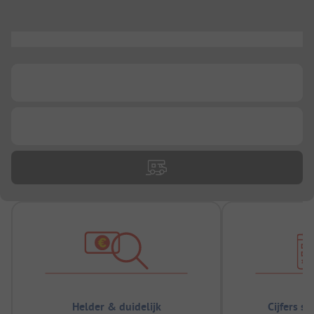
...
...
...
Helder & duidelijk
Cijfers s