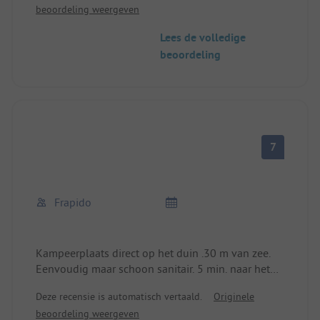
beoordeling weergeven
Zeer mooie staanplaatsen.
Het strand en de zee worden van de camping
Lees de volledige
gescheiden door een duin.
beoordeling
Wij vinden het hier erg leuk.
7
Frapido
Kampeerplaats direct op het duin .30 m van zee.
Eenvoudig maar schoon sanitair. 5 min. naar het
dorp.
Deze recensie is automatisch vertaald.
Originele
beoordeling weergeven