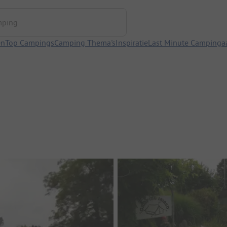
ng
en
Top Campings
Camping Thema's
Inspiratie
Last Minute Campinga