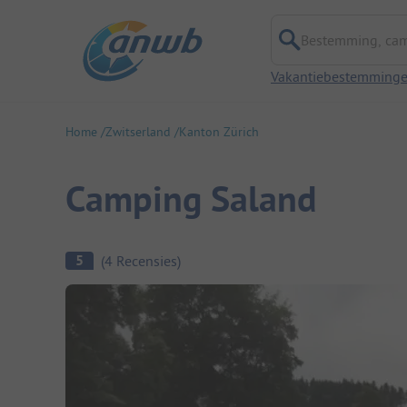
Bestemming, campi
Vakantiebestemming
Home
Zwitserland
Kanton Zürich
Camping Saland
Camping overzicht
5
(
4
Recensies
)