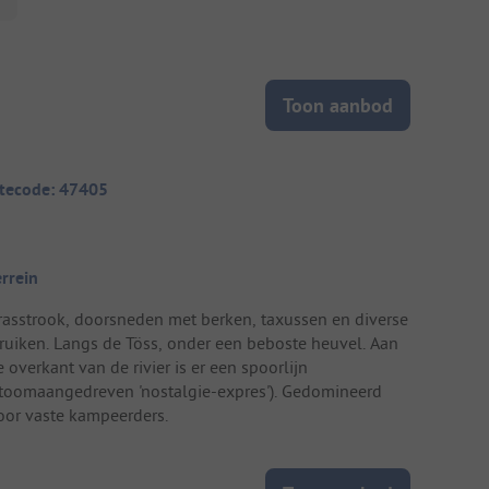
Toon aanbod
itecode: 47405
errein
rasstrook, doorsneden met berken, taxussen en diverse
truiken. Langs de Töss, onder een beboste heuvel. Aan
 overkant van de rivier is er een spoorlijn
stoomaangedreven 'nostalgie-expres'). Gedomineerd
oor vaste kampeerders.