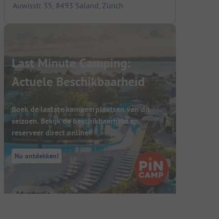
Auwisstr. 35, 8493 Saland, Zürich
Last Minute Camping:
Actuele Beschikbaarheid
Boek de laatste kampeerplaatsen van dit
seizoen. Bekijk de beschikbaarheid en
reserveer direct online!
Nu ontdekken!