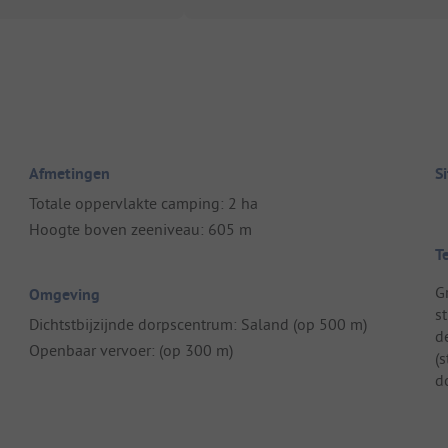
Afmetingen
S
Totale oppervlakte camping: 2 ha
Hoogte boven zeeniveau: 605 m
T
G
Omgeving
s
Dichtstbijzijnde dorpscentrum: Saland (op 500 m)
de
Openbaar vervoer: (op 300 m)
(
d