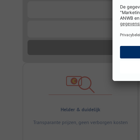
...
...
Helder & duidelijk
Transparante prijzen, geen verborgen kosten