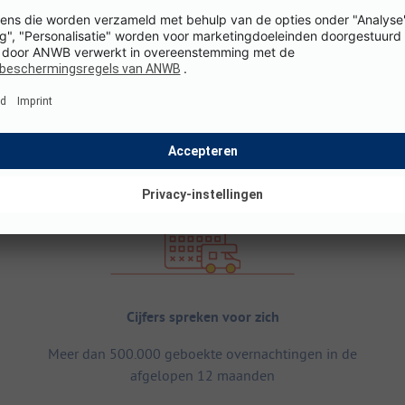
Cijfers spreken voor zich
Meer dan 500.000 geboekte overnachtingen in de
afgelopen 12 maanden