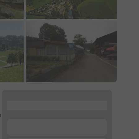
...
n
...