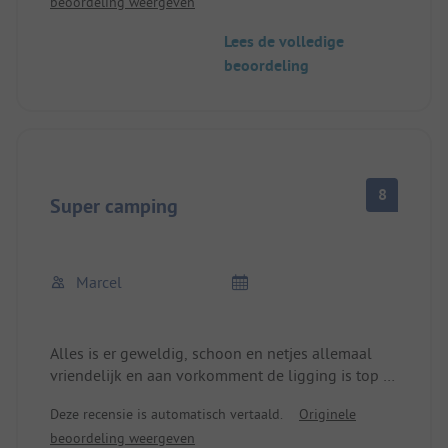
beoordeling weergeven
Lees de volledige
beoordeling
8
Super camping
Marcel
Alles is er geweldig, schoon en netjes allemaal
vriendelijk en aan vorkomment de ligging is top of
het nu schaduw plaats is of in de zon gewoon
Deze recensie is automatisch vertaald.
Originele
super en dan de ligging nog Dierecke aan het
beoordeling weergeven
water van de Scharmützelsee gewoon top.