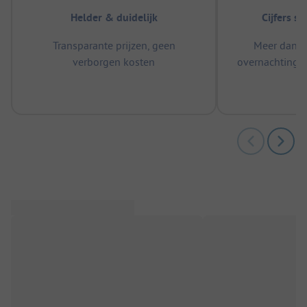
Helder & duidelijk
Cijfers s
Transparante prijzen, geen
Meer dan 5
verborgen kosten
overnachtingen
m