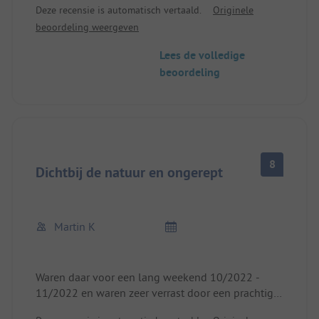
Deze recensie is automatisch vertaald.
Originele
seizoen campers en de organisatie na aan het hart
beoordeling weergeven
liggen. Je voelt je meteen welkom en hebt alles
wat je nodig hebt. De locatie direct aan het meer is
Lees de volledige
prachtig!
beoordeling
8
Dichtbij de natuur en ongerept
Martin K
Waren daar voor een lang weekend 10/2022 -
11/2022 en waren zeer verrast door een prachtige
camping midden in het bos direct aan de