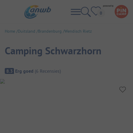
Home
Duitsland
Brandenburg
Wendisch Rietz
Camping Schwarzhorn
Camping overzicht
8.3
Erg goed
(
6
Recensies
)