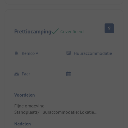
9
Prettiocamping
Geverifieerd
Remco A
Huuraccommodatie
Paar
Voordelen
Fijne omgeving
Standplaats/Huuraccommodatie: Lokatie
zwembad strand omgeving tip
Nadelen