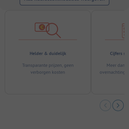
Helder & duidelijk
Cijfers s
Transparante prijzen, geen
Meer dan 5
verborgen kosten
overnachtingen
m