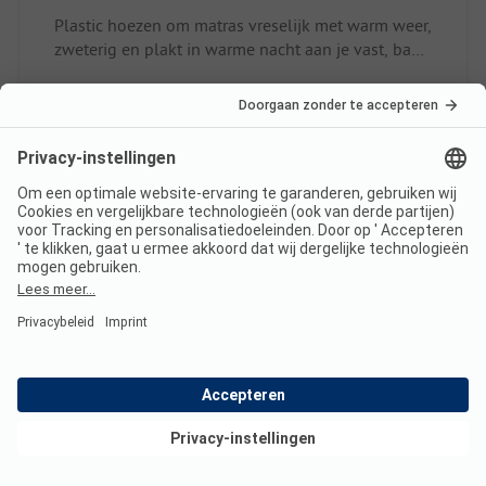
Plastic hoezen om matras vreselijk met warm weer,
zweterig en plakt in warme nacht aan je vast, bah
Standplaats/Huuraccommodatie: Kleine
Lees de volledige
slaapkamers met warm weer onprettig
beoordeling
10
heel goed
Geverifieerd
Laurent L
Staanplaats
Paar
Bekijk deals