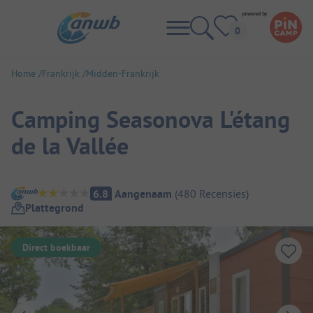
Home
Frankrijk
Midden-Frankrijk
Camping Seasonova L'étang
de la Vallée
Camping overzicht
6.8
Aangenaam
(
480
Recensies
)
Plattegrond
Direct boekbaar