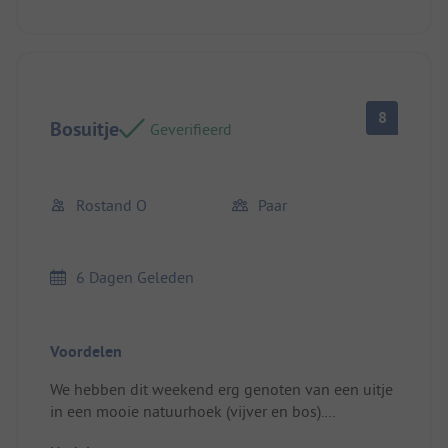
8
Bosuitje
Geverifieerd
Rostand O
Paar
6 Dagen Geleden
Voordelen
We hebben dit weekend erg genoten van een uitje
in een mooie natuurhoek (vijver en bos).
Locatie/Huisvesting: Er was veel ruimte en we