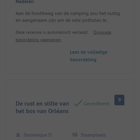
Nadelen
hebben gelukkig van twee aangrenzende plaatsen
kunnen profiteren. Bedankt!
Aan de hoofdweg van de camping zou het nuttig
en aangenaam zijn om de vele potholes te
verwijderen.
Deze recensie is automatisch vertaald.
Originele
Locatie/Huisvesting: Veel plekken zijn hobbelig en
beoordeling weergeven
op veel plekken kunnen er verschillende stenen of
kleine houtstukjes aanwezig zijn, wat het comfort
Lees de volledige
in de tenten (op de grond) kan verminderen. De
beoordeling
kraan met water werkte niet op onze plaats.
9
De rust en stilte van
Geverifieerd
het bos van Orléans
Dominique D
Staanplaats