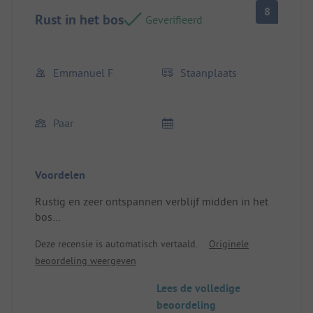
8
Rust in het bos
Geverifieerd
Emmanuel F
Staanplaats
Paar
Voordelen
Rustig en zeer ontspannen verblijf midden in het
bos
Locatie/Huisvesting: Vrij grote plek
Deze recensie is automatisch vertaald.
Originele
beoordeling weergeven
Lees de volledige
beoordeling