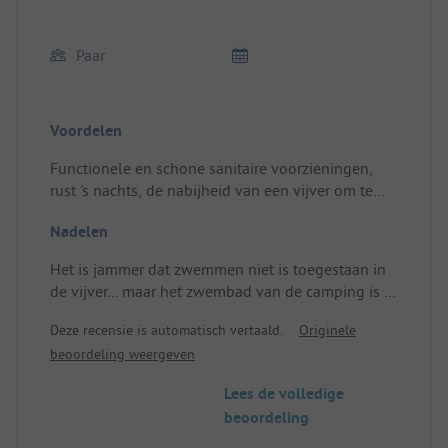
Paar
Voordelen
Functionele en schone sanitaire voorzieningen,
rust 's nachts, de nabijheid van een vijver om te
vissen en te peddelen. Activiteitenpark in de buurt.
Nadelen
Plaats/Huisvesting: Een grote, zeer beschaduwde
plek.
Het is jammer dat zwemmen niet is toegestaan in
de vijver... maar het zwembad van de camping is er
om dit goed te maken.
Deze recensie is automatisch vertaald.
Originele
beoordeling weergeven
Lees de volledige
beoordeling