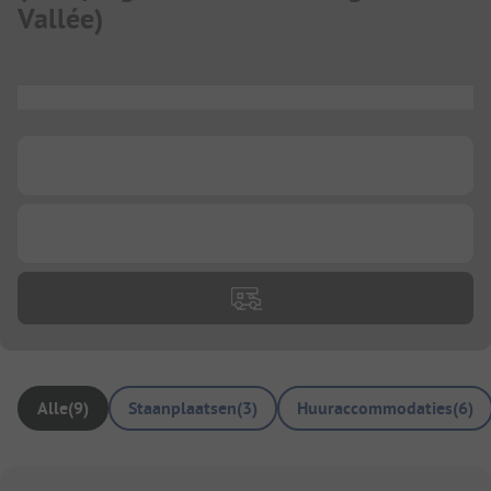
Vallée
)
...
...
...
Alle
(
9
)
Staanplaatsen
(
3
)
Huuraccommodaties
(
6
)