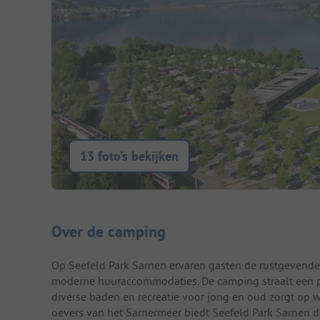
13 foto’s bekijken
Camping introductie
Over de camping
Op Seefeld Park Sarnen ervaren gasten de rustgevend
moderne huuraccommodaties. De camping straalt een pu
diverse baden en recreatie voor jong en oud zorgt o
oevers van het Sarnermeer biedt Seefeld Park Sarnen de