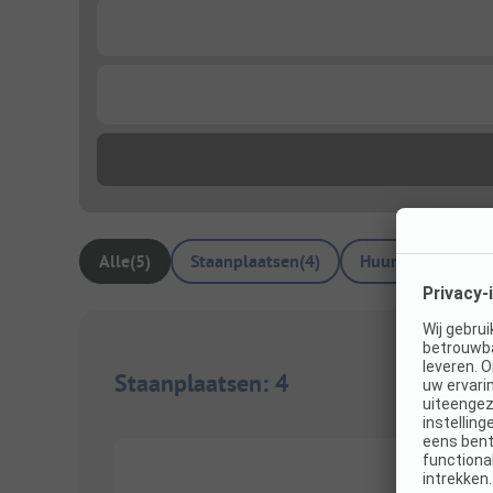
...
...
Alle
(
5
)
Staanplaatsen
(
4
)
Huuraccommodat
Staanplaatsen
:
4