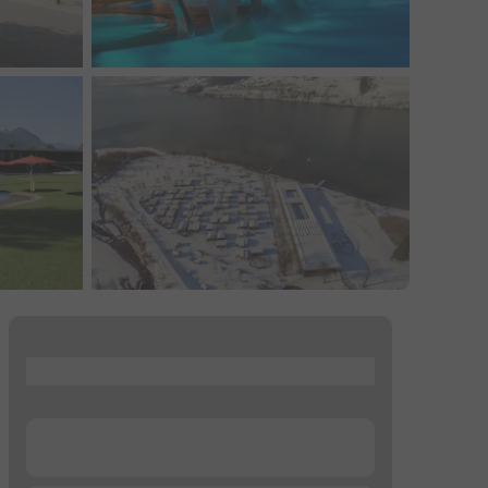
...
...