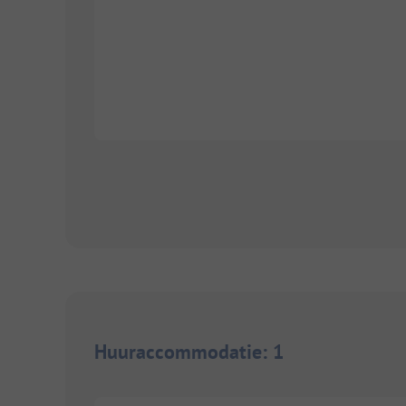
Huuraccommodatie
:
1
1/
4