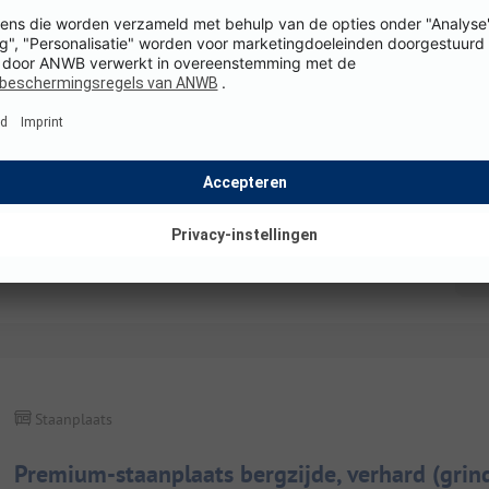
Staanplaats
Standaardplaats, verhard (grind)
K
Details en voorzieningen
Staanplaats
Premium-staanplaats bergzijde, verhard (grin