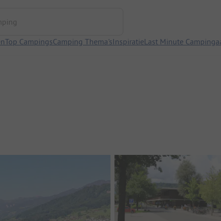
ng
en
Top Campings
Camping Thema's
Inspiratie
Last Minute Campinga