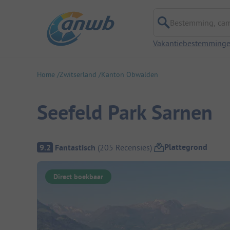
Bestemming, campi
Vakantiebestemming
Home
Zwitserland
Kanton Obwalden
Seefeld Park Sarnen
Camping overzicht
Plattegrond
9.2
Fantastisch
(
205
Recensies
)
Direct boekbaar