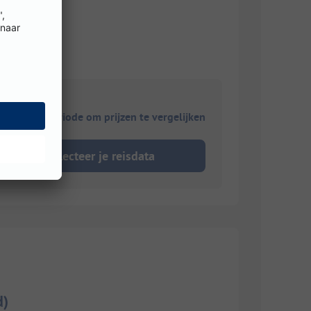
ies je reisperiode om prijzen te vergelijken
Selecteer je reisdata
d)