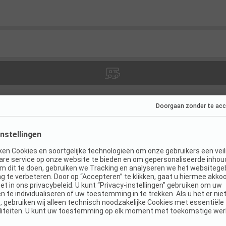
ies
(
1
)