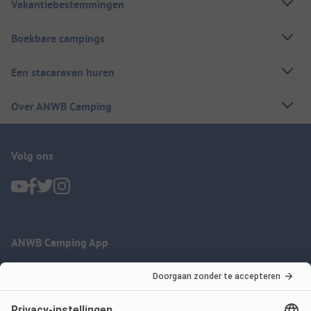
Vakantiebestemmingen
Boekbare campings
Een stacaravan huren
Over ANWB Camping
Volg ons
ANWB Camping App
nu gratis gebruiken