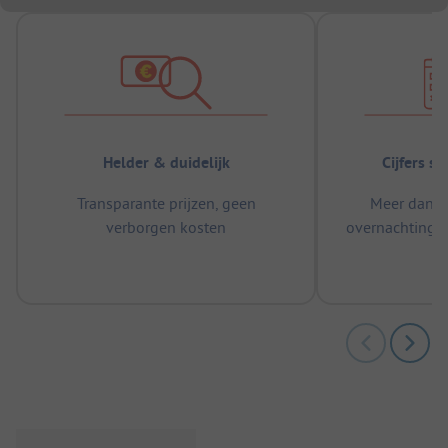
Helder & duidelijk
Cijfers s
Transparante prijzen, geen
Meer dan 5
verborgen kosten
overnachtingen
m