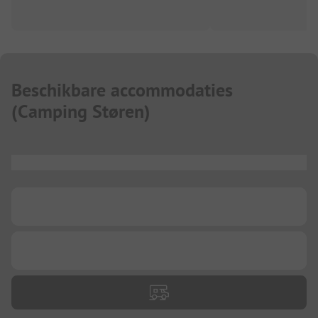
Beschikbare accommodaties
(
Camping Støren
)
...
...
...