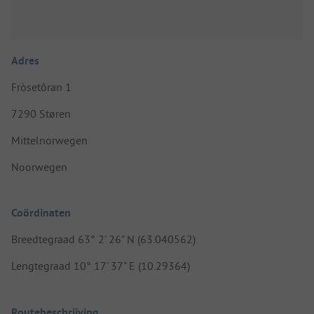
Adres
Fròsetôran 1
7290 Støren
Mittelnorwegen
Noorwegen
Coördinaten
Breedtegraad 63° 2' 26" N (63.040562)
Lengtegraad 10° 17' 37" E (10.29364)
Routebeschrijving