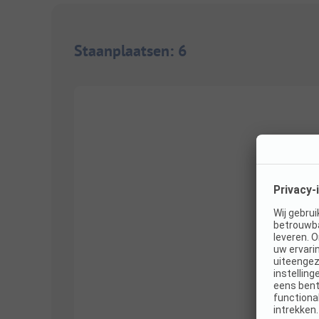
Staanplaatsen
:
6
1/
4