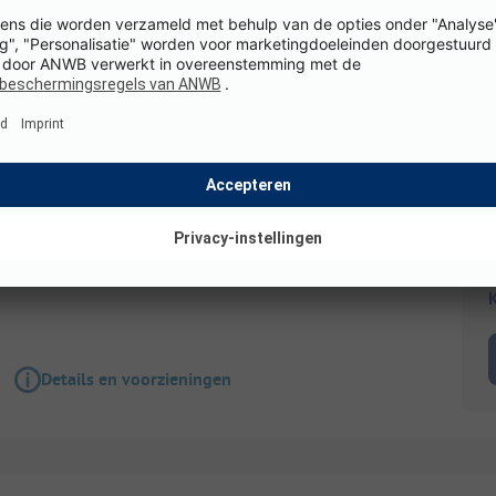
Staanplaats
Gestabiliseerde staanplaats met elektriciteit
Honden toegestaan
WiFi
K
Details en voorzieningen