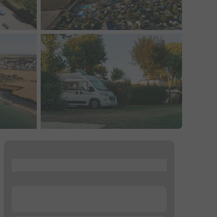
...
...