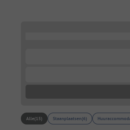
...
...
...
Alle
(
15
)
Staanplaatsen
(
6
)
Huuraccommoda