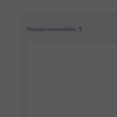
Huuraccommodatie
:
9
1/
5