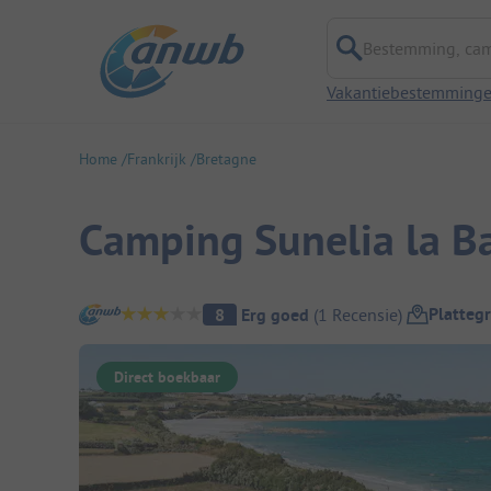
Bestemming, campi
Vakantiebestemming
Home
Frankrijk
Bretagne
Camping Sunelia la Ba
Camping overzicht
Platteg
8
Erg goed
(
1
Recensie
)
Direct boekbaar