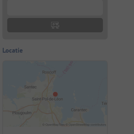
...
Locatie