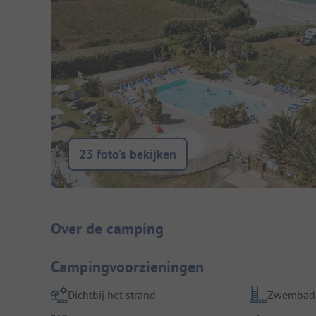
23 foto’s bekijken
Camping introductie
Over de camping
Campingvoorzieningen
Dichtbij het strand
Zwembad