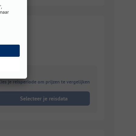
ies je reisperiode om prijzen te vergelijken
Selecteer je reisdata