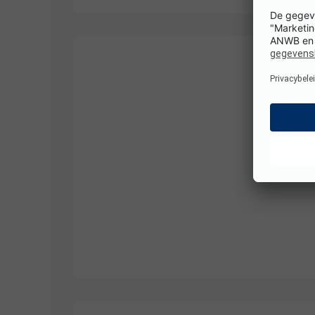
1/
4
1/
3