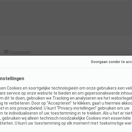
Staanplaats
Standplaats met elektriciteit 16A + 1 voertuig
Honden toegestaan
WiFi
K
Details en voorzieningen