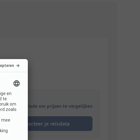
ies je reisperiode om prijzen te vergelijken
Selecteer je reisdata