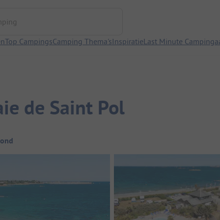
ng
en
Top Campings
Camping Thema's
Inspiratie
Last Minute Campinga
ie de Saint Pol
rond