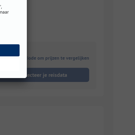
ies je reisperiode om prijzen te vergelijken
Selecteer je reisdata