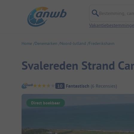
Bestemming, campi
Vakantiebestemming
Home
Denemarken
Noord-Jutland
Frederikshavn
Svalereden Strand C
Camping overzicht
10
Fantastisch
(
6
Recensies
)
Direct boekbaar