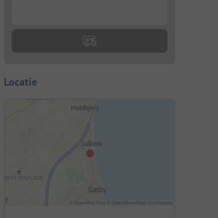
...
Locatie