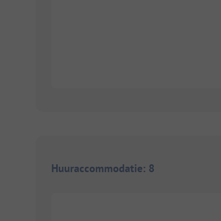
Huuraccommodatie
:
8
1/
14