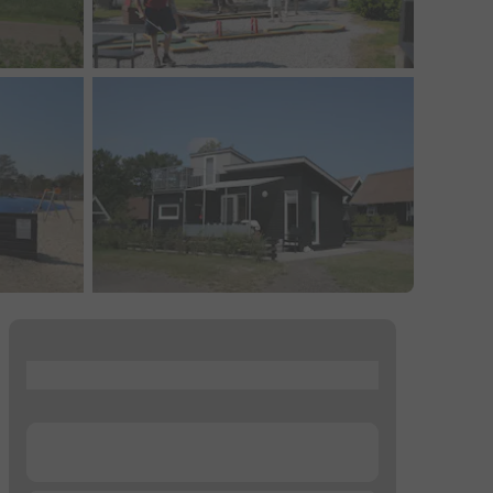
...
...