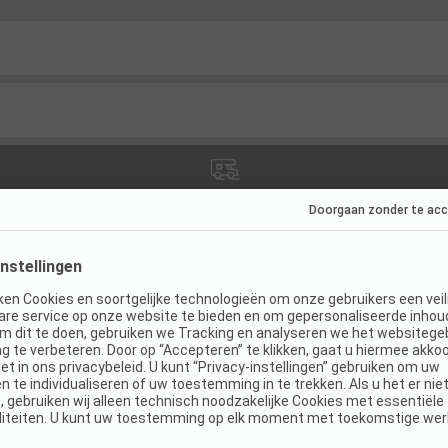
ties
(
8
)