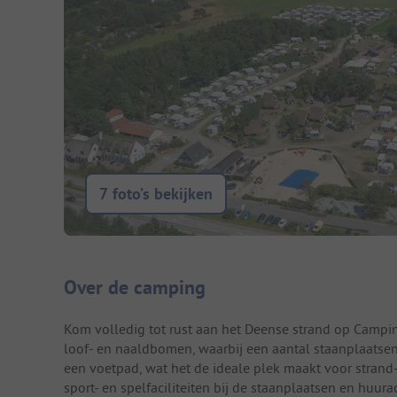
7 foto’s bekijken
Camping introductie
Over de camping
Kom volledig tot rust aan het Deense strand op Campin
loof- en naaldbomen, waarbij een aantal staanplaatsen 
een voetpad, wat het de ideale plek maakt voor strand-
sport- en spelfaciliteiten bij de staanplaatsen en huu