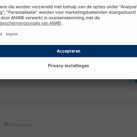
Staanplaats
Een plaats met uitzicht
K
Details en voorzieningen
Staanplaats