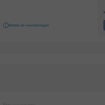
K
Details en voorzieningen
Huuraccommodatie