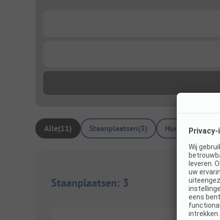
...
...
Alle
(
11
)
Staanplaatsen
(
3
)
Huuraccommoda
Staanplaatsen
:
3
1/
8