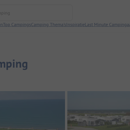
ng
en
Top Campings
Camping Thema's
Inspiratie
Last Minute Campinga
amping