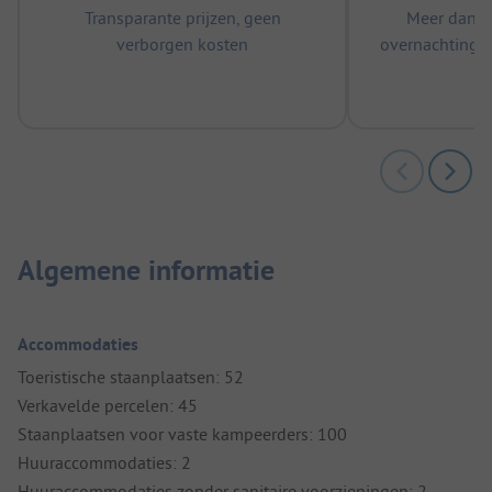
Transparante prijzen, geen
Meer dan 5
verborgen kosten
overnachtingen
m
Algemene informatie
Accommodaties
Toeristische staanplaatsen: 52
Verkavelde percelen: 45
Staanplaatsen voor vaste kampeerders: 100
Huuraccommodaties: 2
Huuraccommodaties zonder sanitaire voorzieningen: 2