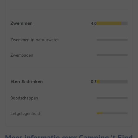
Zwemmen
4.0
Zwemmen in natuurwater
Zwembaden
Eten & drinken
0.5
Boodschappen
Eetgelegenheid
Meer informatie over Camping 't Eind