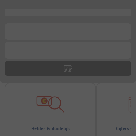
...
...
...
Helder & duidelijk
Cijfers s