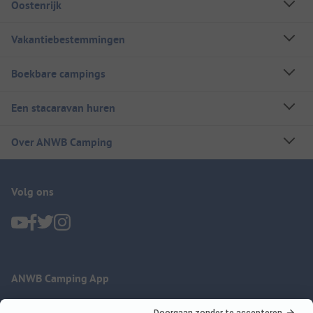
Oostenrijk
Vakantiebestemmingen
Boekbare campings
Een stacaravan huren
Over ANWB Camping
Volg ons
ANWB Camping App
nu gratis gebruiken