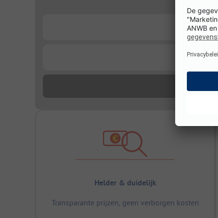
...
...
Helder & duidelijk
Transparante prijzen, geen verborgen kosten