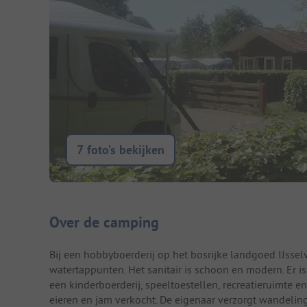
7 foto’s bekijken
Camping introductie
Over de camping
Bij een hobbyboerderij op het bosrijke landgoed IJssel
watertappunten. Het sanitair is schoon en modern. Er i
een kinderboerderij, speeltoestellen, recreatieruimte
eieren en jam verkocht. De eigenaar verzorgt wandelin