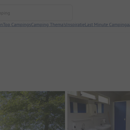
ng
en
Top Campings
Camping Thema's
Inspiratie
Last Minute Campinga