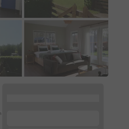
...
n
...