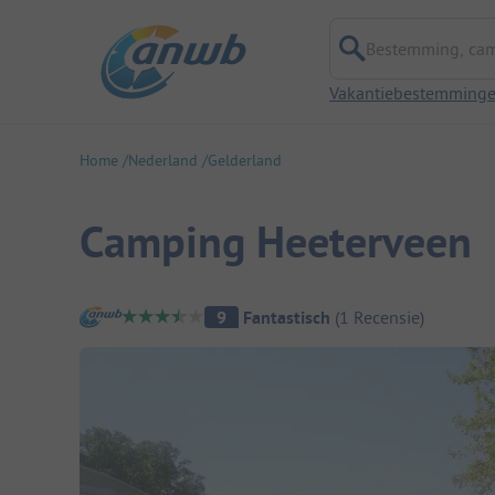
Bestemming, campi
Vakantiebestemming
Home
Nederland
Gelderland
Camping Heeterveen
Camping overzicht
9
Fantastisch
(
1
Recensie
)