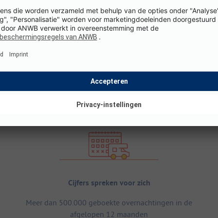
Cijfers spreken voor zich
Meer dan 500.000 geboekte overnachtingen in de
afgelopen 12 maanden