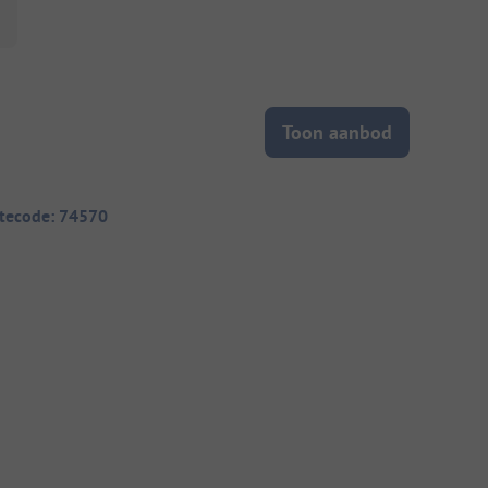
Toon aanbod
itecode: 74570