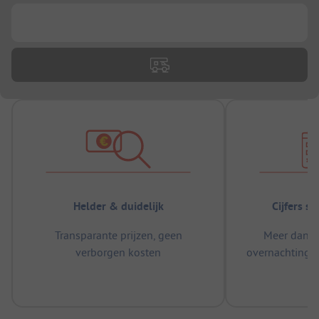
...
Helder & duidelijk
Cijfers s
Transparante prijzen, geen
Meer dan 5
verborgen kosten
overnachtingen
m