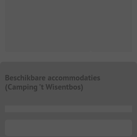
Beschikbare accommodaties
(
Camping ’t Wisentbos
)
...
...