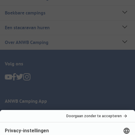
Boekbare campings
Een stacaravan huren
Over ANWB Camping
Volg ons
ANWB Camping App
nu gratis gebruiken