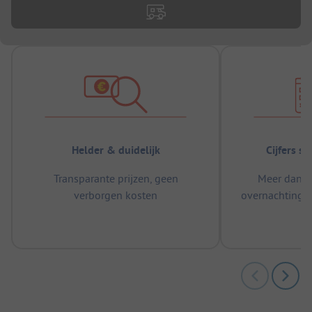
Helder & duidelijk
Cijfers s
Transparante prijzen, geen
Meer dan 5
verborgen kosten
overnachtingen
m