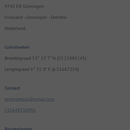
9745 ER Groningen
Friesland - Groningen - Drenthe
Nederland
Coördinaten
Breedtegraad 53° 13' 7" N (53.21885145)
Lengtegraad 6° 31' 0" E (6.51687254)
Contact
tentindetuin@gmail.com
+31649550991
Routeplanner