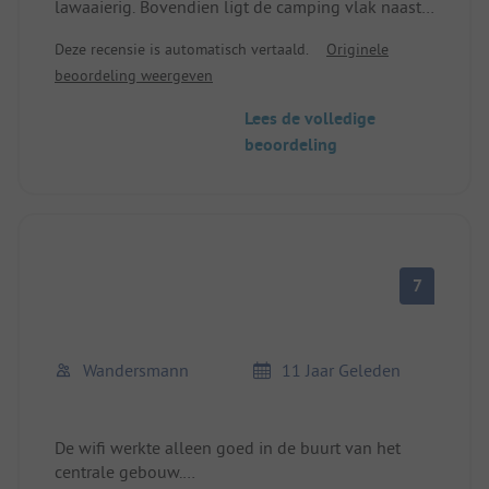
lawaaierig. Bovendien ligt de camping vlak naast
de weg. Het lawaai is draaglijk voor één nacht,
Deze recensie is automatisch vertaald.
Originele
maar niet voor langer.
beoordeling weergeven
Wi-Fi is traag, maar het werkt. Het sanitair is
schoon en helemaal in orde.
Lees de volledige
beoordeling
7
Wandersmann
11 Jaar Geleden
De wifi werkte alleen goed in de buurt van het
centrale gebouw.