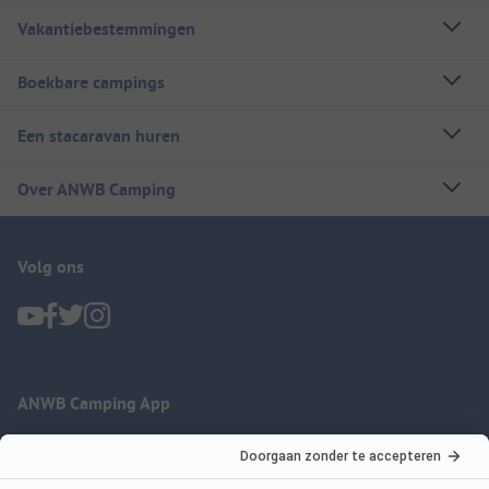
Vakantiebestemmingen
Boekbare campings
Een stacaravan huren
Over ANWB Camping
Volg ons
ANWB Camping App
nu gratis gebruiken