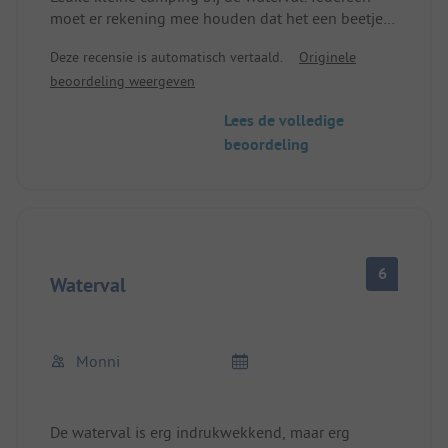
moet er rekening mee houden dat het een beetje
lawaaierig is als je er overnacht. Dat is normaal.
Deze recensie is automatisch vertaald.
Originele
Douches kosten extra. Maar dat valt reuze mee.
beoordeling weergeven
Leuke ontvangst. We komen graag nog eens terug.
Lees de volledige
beoordeling
6
Waterval
Monni
De waterval is erg indrukwekkend, maar erg