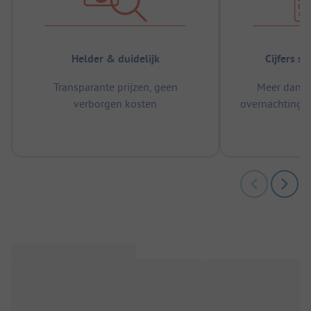
Helder & duidelijk
Cijfers s
Transparante prijzen, geen
Meer dan 5
verborgen kosten
overnachtingen
m