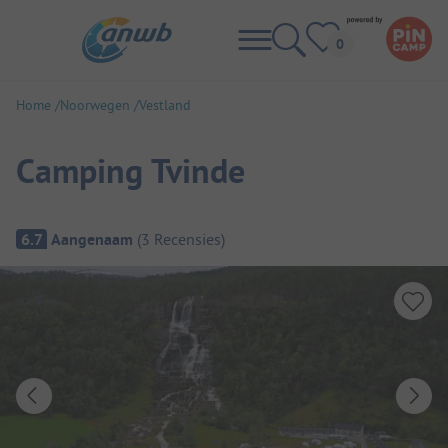
Home
Noorwegen
Vestland
Camping Tvinde
Camping overzicht
6.7
Aangenaam
(
3
Recensies
)