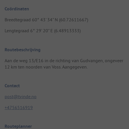
Coördinaten
Breedtegraad 60° 43' 34" N (60.72611667)
Lengtegraad 6° 29' 20" E (6.48913333)
Routebeschrijving
Aan de weg 13/E16 in de richting van Gudvangen, ongeveer
12 km ten noorden van Voss. Aangegeven.
Contact
post@tvinde.no
+4756516919
Routeplanner