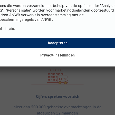
Cijfers spreken voor zich
Meer dan 500.000 geboekte overnachtingen in de
afgelopen 12 maanden