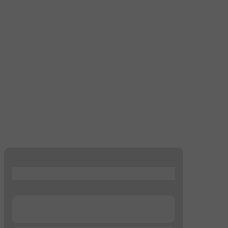
...
...