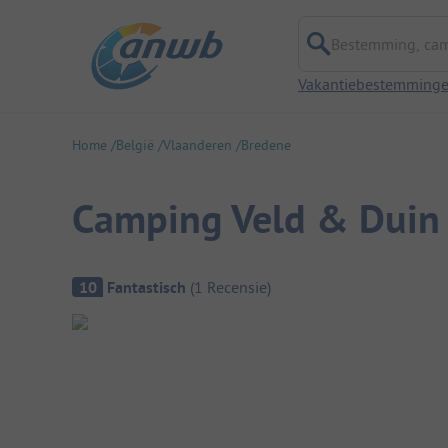
Bestemming, campi
Vakantiebestemming
Home
België
Vlaanderen
Bredene
Camping Veld & Duin
Camping overzicht
10
Fantastisch
(
1
Recensie
)