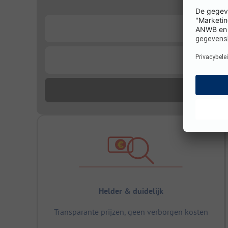
...
...
Helder & duidelijk
Transparante prijzen, geen verborgen kosten