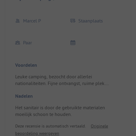
Marcel P
Staanplaats
Paar
Voordelen
Leuke camping, bezocht door allerlei
nationaliteiten. Fijne ontvangst, ruime plek.
Emplacement/Hébergement locatif: Mooie grote
Nadelen
plek.
Het sanitair is door de gebruikte materialen
moeilijk schoon te houden.
Deze recensie is automatisch vertaald.
Originele
beoordeling weergeven