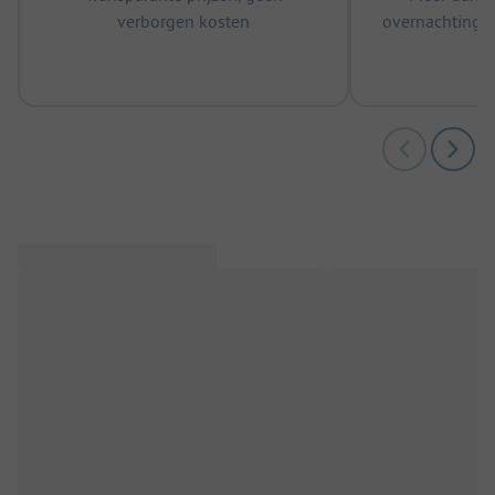
verborgen kosten
overnachtingen
m