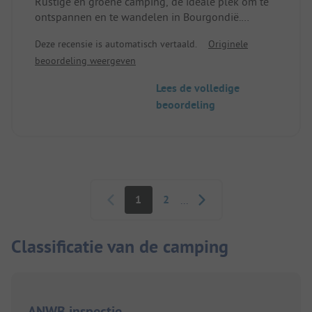
Rustige en groene camping, de ideale plek om te
ontspannen en te wandelen in Bourgondië.
Locatie/Huisvesting: Schoon, gezellig, goed
Deze recensie is automatisch vertaald.
Originele
uitgerust
beoordeling weergeven
Lees de volledige
beoordeling
Paginering
1
2
...
Classificatie van de camping
ANWB inspectie