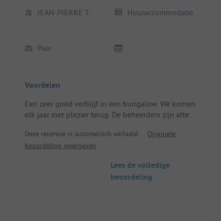
JEAN-PIERRE T
Huuraccommodatie
Paar
Voordelen
Een zeer goed verblijf in een bungalow. We komen
elk jaar met plezier terug. De beheerders zijn attent
en vriendelijk.
Deze recensie is automatisch vertaald.
Originele
Locatie/Huuraccommodatie: Zeer comfortabel.
beoordeling weergeven
Lees de volledige
beoordeling