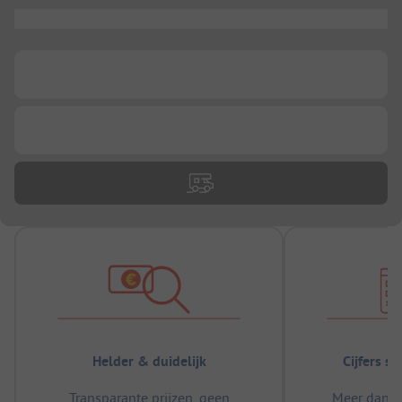
...
...
...
Helder & duidelijk
Cijfers s
Transparante prijzen, geen
Meer dan 5