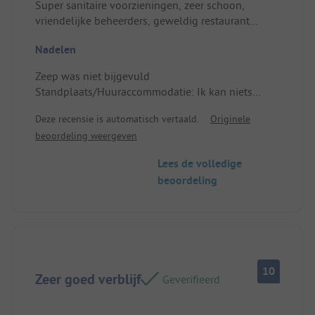
Super sanitaire voorzieningen, zeer schoon,
vriendelijke beheerders, geweldig restaurant
Standplaats/Huuraccommodatie: Interessant door
Nadelen
de achterste ligging met eigen toegang, was mooi
Zeep was niet bijgevuld
Standplaats/Huuraccommodatie: Ik kan niets
bedenken
Deze recensie is automatisch vertaald.
Originele
beoordeling weergeven
Lees de volledige
beoordeling
10
Zeer goed verblijf
Geverifieerd