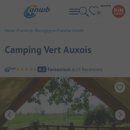
Home
Frankrijk
Bourgogne-Franche-Comté
Camping Vert Auxois
Camping overzicht
9.2
Fantastisch
(
629
Recensies
)