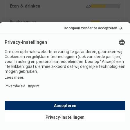
Eten & drinken
2.5
Boodschappen
Eetgelegenheid
Prijzen
ANWB Kampeerkaart CKE korting 2026
De korting wordt verleend op de overnachtingsprijs en
eventueel bijkomende persoonskosten. De ANWB
Kampeerkaart CKE is een betaald aanbod van ANWB B.V.
Meer
Bekijk deals