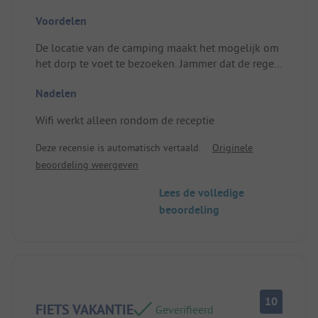
Voordelen
De locatie van de camping maakt het mogelijk om
het dorp te voet te bezoeken. Jammer dat de regen
ons dwong om ons verblijf te verkorten.
Nadelen
Plek/Huuraccommodatie: TOP locatie
Wifi werkt alleen rondom de receptie
Deze recensie is automatisch vertaald.
Originele
beoordeling weergeven
Lees de volledige
beoordeling
10
FIETS VAKANTIE
Geverifieerd