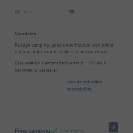
Paar
Voordelen
Rustige camping, goed onderhouden, een prima
uitgangspunt voor bezoeken in een prachtige
regio. Erg vriendelijke ontvangst door de
Deze recensie is automatisch vertaald.
Originele
eigenaren. Kanaal en stadscentrum op
beoordeling weergeven
loopafstand.
Locatie/Verhuuraccommodatie: Het uitzicht op het
Lees de volledige
landschap, mobile home goed uitgerust en
beoordeling
schoon, voldoet aan onze wensen.
9
Fijne camping
Geverifieerd