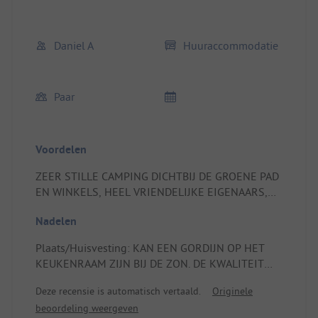
Daniel A
Huuraccommodatie
Paar
Voordelen
ZEER STILLE CAMPING DICHTBIJ DE GROENE PAD
EN WINKELS, HEEL VRIENDELIJKE EIGENAARS,
GOED KLEIN RESTAURANT (DENK ER AAN OM TE
Nadelen
RESERVEREN, WANT WEINIG PLAATSEN), KLEIN
EXTRA IN SEPTEMBER: De APPELS, PEREN EN
Plaats/Huisvesting: KAN EEN GORDIJN OP HET
PRUIMEN TOV. UITSTEKENDE VERBLIJF.
KEUKENRAAM ZIJN BIJ DE ZON. DE KWALITEIT
Plaats/Huisvesting: DE SCHADUWGEEFD TERRAS,
VAN DE TELEFOONVERBINDING.
DE RUSTIGE LOCATIE MET VEEL RUIMTE
Deze recensie is automatisch vertaald.
Originele
EROMHEEN, DE KOELKAST TOP.
beoordeling weergeven