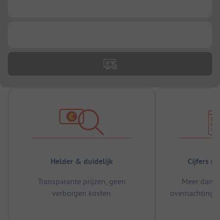
...
...
Helder & duidelijk
Cijfers s
Transparante prijzen, geen
Meer dan 5
verborgen kosten
overnachtingen
m