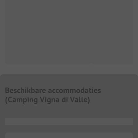
Beschikbare accommodaties
(
Camping Vigna di Valle
)
...