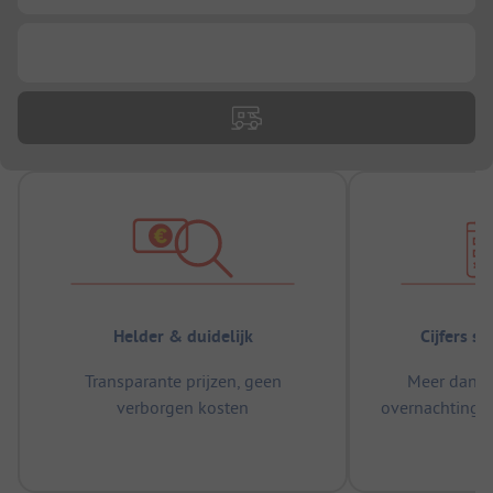
...
Helder & duidelijk
Cijfers s
Transparante prijzen, geen
Meer dan 5
verborgen kosten
overnachtingen
m