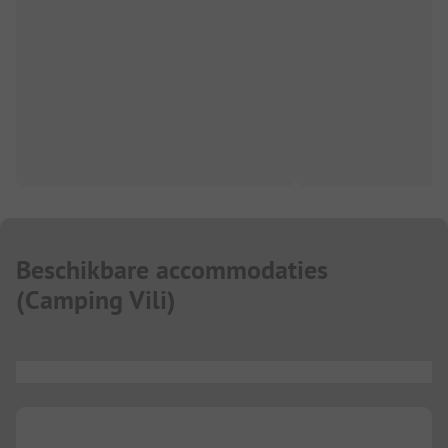
Beschikbare accommodaties
(
Camping Vili
)
...
...